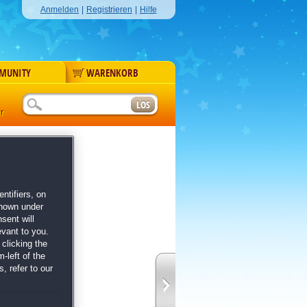
Anmelden
|
Registrieren
|
Hilfe
MUNITY
WARENKORB
r
n im Kopf
ntifiers, on
shown under
sent will
evant to you.
clicking the
-left of the
, refer to our
steries
-Reihe