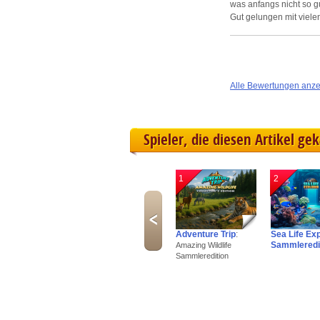
was anfangs nicht so gu
Gut gelungen mit viele
Alle Bewertungen anz
Spieler, die diesen Artikel ge
1
2
Adventure Trip
:
Sea Life Ex
Sammleredi
Amazing Wildlife
Sammleredition