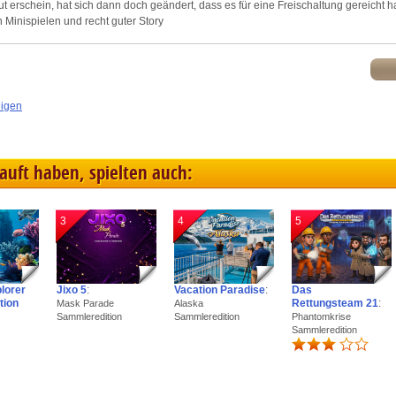
t erschein, hat sich dann doch geändert, dass es für eine Freischaltung gereicht ha
n Minispielen und recht guter Story
eigen
kauft haben, spielten auch:
3
4
5
plorer
Jixo 5
:
Vacation Paradise
:
Das
tion
Rettungsteam 21
:
Mask Parade
Alaska
Sammleredition
Sammleredition
Phantomkrise
Sammleredition