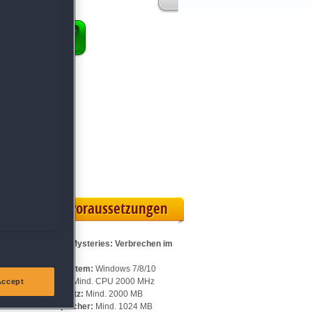
ENKORB
 Vollversion
eilskarte
Systemvoraussetzungen
Für Family Mysteries: Verbrechen im
Kopf:
Betriebssystem:
Windows 7/8/10
Prozessor:
Mind. CPU 2000 MHz
Accept
Speicherplatz:
Mind. 2000 MB
ße
Arbeitsspeicher:
Mind. 1024 MB