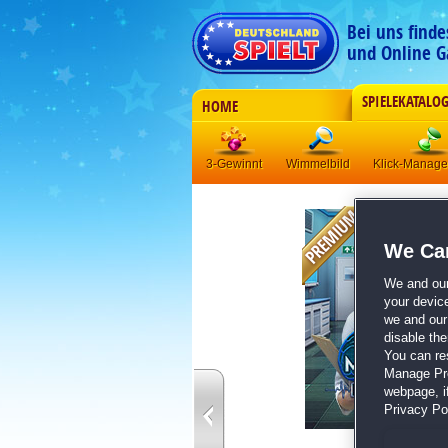
Bei uns find
und Online G
SPIELEKATALO
HOME
3-Gewinnt
Wimmelbild
Klick-Manag
We Car
We and ou
your devic
we and our 
disable th
You can re
Manage Pref
webpage, if
Privacy Pol