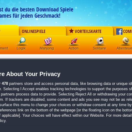
est du die besten Download Spiele
ames für jeden Geschmack!
G
ONLINESPIELE
VORTEILSKARTE
COM
ement
Logik
Mahjong
Action
Solitaire
Abenteue
Family Mysteries:
Verbreche
e About Your Privacy
Originaltitel:
Family Mysteries: Criminal Mindset
Entwickler:
Brave Giant
r
478
partners store and access personal data, like browsing data or unique ide
e. Selecting I Accept enables tracking technologies to support the purposes 
von
3 Mitgliedern
partners process data to provide. Selecting Reject All or withdrawing your con
em. If trackers are disabled, some content and ads you see may not be as rel
Wimmelbild
| Größe: 736.5 MB
surface this menu to change your choices or withdraw consent at any time by 
Wunderschöne Wimmelbilder
erences link on the bottom of the webpage [or the floating icon on the bottom
Knackige Mini-Spiele und Rätsel
 applicable]. Your choices will have effect within our Website. For more details
Eine packende Story
icy.
Der dritte Teil der äußerst spannenden
Family My