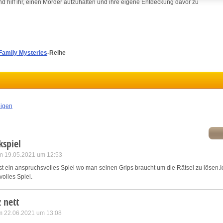
d hilf ihr, einen Mörder aufzuhalten und ihre eigene Entdeckung davor zu
ink different devices
dentify devices based on information transmitted automatically
Family Mysteries
-Reihe
ave and communicate privacy choices
w Purposes
eigen
kspiel
m 19.05.2021 um 12:53
.Ist ein anspruchsvolles Spiel wo man seinen Grips braucht um die Rätsel zu lösen.
olles Spiel.
 nett
am 22.06.2021 um 13:08