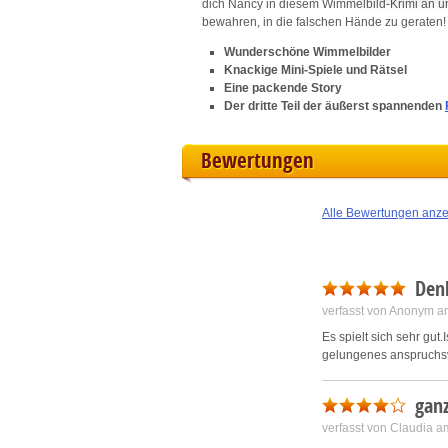
dich Nancy in diesem Wimmelbild-Krimi an un
bewahren, in die falschen Hände zu geraten!
L
Wunderschöne Wimmelbilder
Knackige Mini-Spiele und Rätsel
Eine packende Story
I
Der dritte Teil der äußerst spannenden
S
Bewertungen
Sho
Alle Bewertungen anz
Den
verfasst von Anonym a
Es spielt sich sehr gut
gelungenes anspruchsv
ganz
verfasst von Claudia 