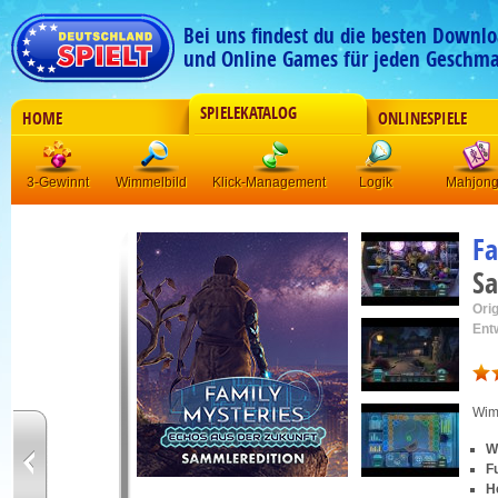
Bei uns findest du die besten Downlo
und Online Games für jeden Geschma
SPIELEKATALOG
HOME
ONLINESPIELE
3-Gewinnt
Wimmelbild
Klick-Management
Logik
Mahjon
Fa
Sa
Orig
Ent
Wim
W
F
H