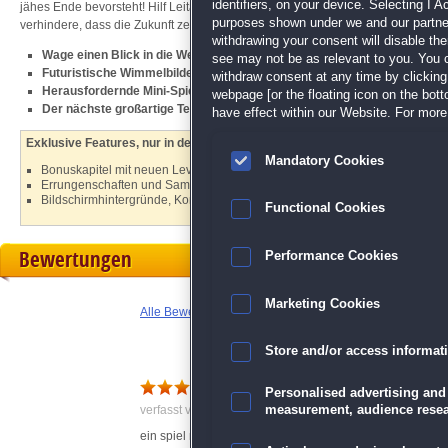
identifiers, on your device. Selecting I 
jähes Ende bevorsteht! Hilf Leitan in diesem spannenden Wimmelbild-Abenteuer,
purposes shown under we and our partners
verhindere, dass die Zukunft zerstört wird!
withdrawing your consent will disable th
Wage einen Blick in die Welt von morgen
see may not be as relevant to you. You 
Futuristische Wimmelbilder
withdraw consent at any time by clickin
Herausfordernde Mini-Spiele
webpage [or the floating icon on the botto
Der nächste großartige Teil der
Family Mysteries
-Reihe
have effect within our Website. For more 
Exklusive Features, nur in der Sammleredition:
Mandatory Cookies
Bonuskapitel mit neuen Levels
Errungenschaften und Sammelobjekte
Bildschirmhintergründe, Konzeptkunst, Musik und mehr
Functional Cookies
Bewertungen
Performance Cookies
Marketing Cookies
Alle Bewertungen anzeigen
Store and/or access informat
Echos aus der Zukunft Sam
Personalised advertising and
verfasst von Anonym am 13.02.2021 um 07:39
measurement, audience resea
ein spiel nach meinem geschmackt