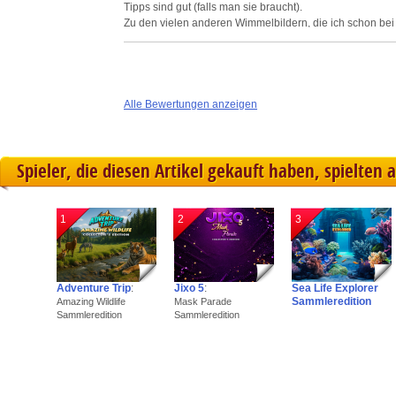
Tipps sind gut (falls man sie braucht).
Zu den vielen anderen Wimmelbildern, die ich schon be
Technik ist gut, aber nicht verwirren darstellen, dann ko
Alle Bewertungen anzeigen
Spieler, die diesen Artikel gekauft haben, spielten 
1
2
3
Adventure Trip
:
Jixo 5
:
Sea Life Explorer
Sammleredition
Amazing Wildlife
Mask Parade
Sammleredition
Sammleredition