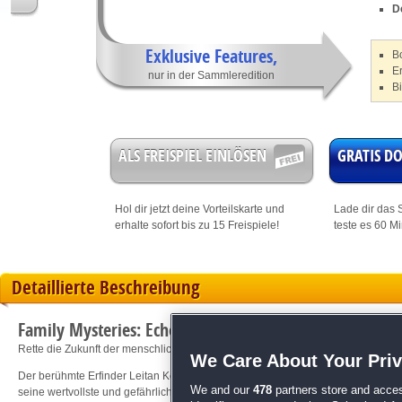
D
Exklusive Features,
B
E
nur in der Sammleredition
B
ALS FREISPIEL EINLÖSEN
GRATIS 
Hol dir jetzt deine
Vorteilskarte
und
Lade dir das S
erhalte sofort bis zu 15 Freispiele!
teste es 60 M
Detaillierte Beschreibung
Family Mysteries: Echos aus der Zukunft Sammlerediti
Rette die Zukunft der menschlichen Zivilisation!
We Care About Your Pri
Der berühmte Erfinder Leitan Keyes steht kurz vor einem brillanten wissenscha
We and our
478
partners store and acces
seine wertvollste und gefährlichste Entdeckung bereits erschaffen wurde und de