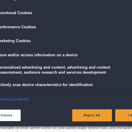
unctional Cookies
LÖSEN
GRATIS DOWNLOADEN
IN DEN WAR
erformance Cookies
16,95 €
skarte
und
Lade dir das Spiel jetzt herunter und
für die
arketing Cookies
eispiele!
teste es 60 Minuten lang kostenlos!
5,89 €
mit der
Vort
tore and/or access information on a device
Dieses Spiel ist auch als Sammleredition
erhältlich
ersonalised advertising and content, advertising and content
mit Bonuskapitel und tollen Extras!
easurement, audience research and services development
ctively scan device characteristics for identification
nsure security, prevent and detect fraud, and fix errors
rtners (vendors)
rostes
eliver and present advertising and content
Choices
Reject All
I 
t du die Herrschaft über das Reich. Deine Krönungspläne werden durch einen
atch and combine data from other data sources
Verwandter ist hinter deiner Krone her, und dunkle Magie bedroht das Land mit kalter