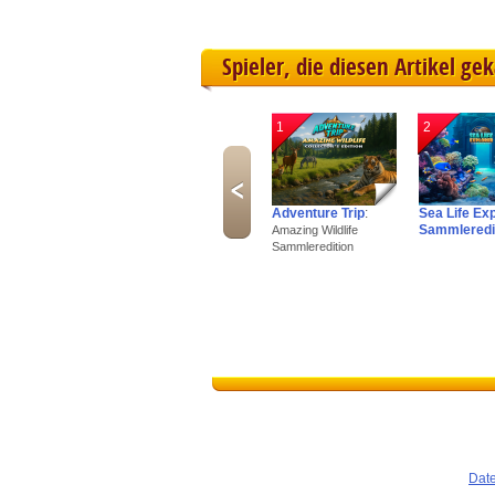
Spieler, die diesen Artikel ge
1
2
Adventure Trip
:
Sea Life Ex
Sammleredi
Amazing Wildlife
Sammleredition
Dat