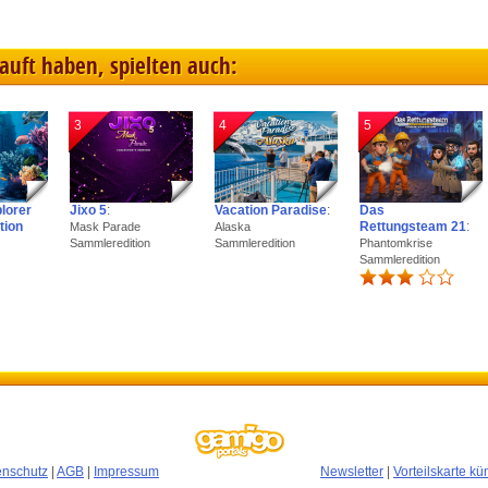
kauft haben, spielten auch:
3
4
5
plorer
Jixo 5
:
Vacation Paradise
:
Das
tion
Rettungsteam 21
:
Mask Parade
Alaska
Sammleredition
Sammleredition
Phantomkrise
Sammleredition
enschutz
|
AGB
|
Impressum
Newsletter
|
Vorteilskarte k