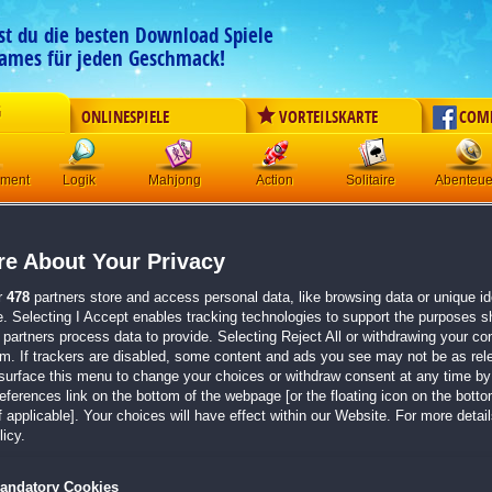
est du die besten Download Spiele
ames für jeden Geschmack!
G
ONLINESPIELE
VORTEILSKARTE
COM
ement
Logik
Mahjong
Action
Solitaire
Abenteue
Enchanted Kingdom:
Fluch d
e About Your Privacy
Originaltitel:
Enchanted Kingdom: Frost Curse
Entwickler:
Domini Games
r
478
partners store and access personal data, like browsing data or unique ide
e. Selecting I Accept enables tracking technologies to support the purposes 
von
1 Mitgliedern
partners process data to provide. Selecting Reject All or withdrawing your con
em. If trackers are disabled, some content and ads you see may not be as rel
Wimmelbild
| Größe: 1042.4 MB
surface this menu to change your choices or withdraw consent at any time by 
erences link on the bottom of the webpage [or the floating icon on the bottom
Erlebe eine fesselnde Geschichte voller Intrige
 applicable]. Your choices will have effect within our Website. For more details
Tauche ein in kunstvoll gestaltete, frostige Um
icy.
Stelle deine Fähigkeiten auf die Probe, indem du
Rätseln löst
andatory Cookies
Der neunte Teil der
Enchanted Kingdom
-Serie