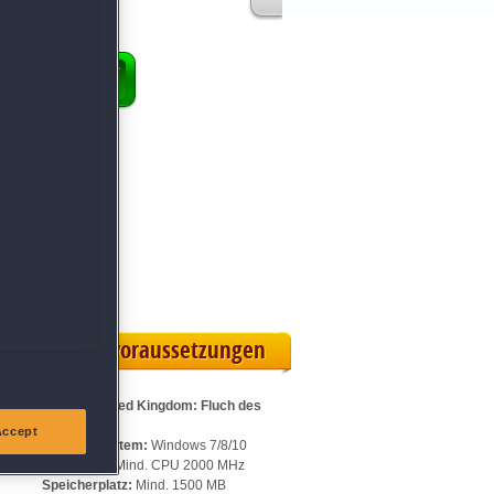
ENKORB
 Vollversion
eilskarte
Systemvoraussetzungen
Für Enchanted Kingdom: Fluch des
Frostes:
Accept
Betriebssystem:
Windows 7/8/10
Prozessor:
Mind. CPU 2000 MHz
Speicherplatz:
Mind. 1500 MB