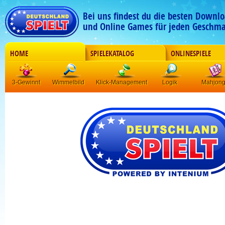
Bei uns findest du die besten Downlo
und Online Games für jeden Geschma
HOME
SPIELEKATALOG
ONLINESPIELE
3-Gewinnt
Wimmelbild
Klick-Management
Logik
Mahjon