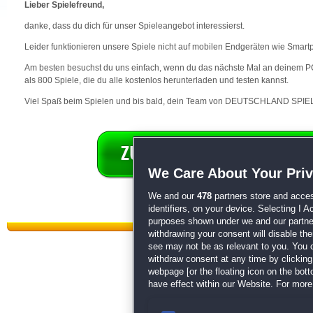
Lieber Spielefreund,
danke, dass du dich für unser Spieleangebot interessierst.
Leider funktionieren unsere Spiele nicht auf mobilen Endgeräten wie Smart
Am besten besuchst du uns einfach, wenn du das nächste Mal an deinem PC 
als 800 Spiele, die du alle kostenlos herunterladen und testen kannst.
Viel Spaß beim Spielen und bis bald, dein Team von DEUTSCHLAND SPIEL
We Care About Your Pri
We and our
478
partners store and acces
identifiers, on your device. Selecting I 
purposes shown under we and our partners
withdrawing your consent will disable th
see may not be as relevant to you. You 
withdraw consent at any time by clickin
webpage [or the floating icon on the botto
have effect within our Website. For more 
Datenschutz
|
AGB
|
Impressum
Sp