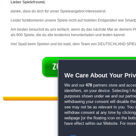
Lieber Spielefreund,
danke, dass du dich für unser Spieleangebot interessierst.
Leider funktionieren unsere Spiele nicht auf mobilen Endgeräten wie Smart
Am besten besuchst du uns einfach, wenn du das nächste Mal an deinem PC 
als 800 Spiele, die du alle kostenlos herunterladen und testen kannst.
Viel Spaß beim Spielen und bis bald, dein Team von DEUTSCHLAND SPIEL
We Care About Your Pri
We and our
478
partners store and acces
identifiers, on your device. Selecting I 
purposes shown under we and our partners
withdrawing your consent will disable th
see may not be as relevant to you. You 
withdraw consent at any time by clickin
webpage [or the floating icon on the botto
have effect within our Website. For more 
Datenschutz
|
AGB
|
Impressum
Sp