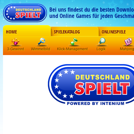
Bei uns findest du die besten Downlo
und Online Games für jeden Geschma
HOME
SPIELEKATALOG
ONLINESPIELE
3-Gewinnt
Wimmelbild
Klick-Management
Logik
Mahjon