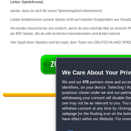
Lieber Spielefreund,
danke, dass du dich für unser Spieleangebot interessierst.
Leider funktionieren unsere Spiele nicht auf mobilen Endgeräten wie Smart
Am besten besuchst du uns einfach, wenn du das nächste Mal an deinem PC 
als 800 Spiele, die du alle kostenlos herunterladen und testen kannst.
Viel Spaß beim Spielen und bis bald, dein Team von DEUTSCHLAND SPIEL
We Care About Your Pri
We and our
478
partners store and acces
identifiers, on your device. Selecting I 
purposes shown under we and our partners
withdrawing your consent will disable th
see may not be as relevant to you. You 
withdraw consent at any time by clickin
webpage [or the floating icon on the botto
have effect within our Website. For more 
Datenschutz
|
AGB
|
Impressum
Sp