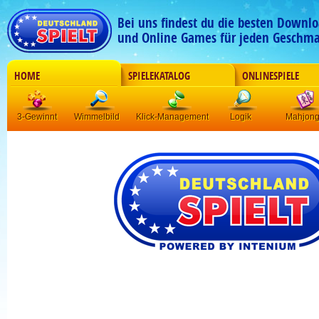
Bei uns findest du die besten Downlo
und Online Games für jeden Geschma
HOME
SPIELEKATALOG
ONLINESPIELE
3-Gewinnt
Wimmelbild
Klick-Management
Logik
Mahjon