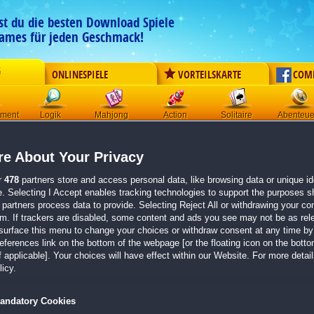
est du die besten Download Spiele
ames für jeden Geschmack!
G
ONLINESPIELE
VORTEILSKARTE
COM
ement
Logik
Mahjong
Action
Solitaire
Abenteue
Der Download wird automatisch gestartet für:
e About Your Privacy
Dark Parables: Die Schwanenprinzessin und der Lebensbaum
Größe 679.2 MB
r
478
partners store and access personal data, like browsing data or unique ide
e. Selecting I Accept enables tracking technologies to support the purposes 
Einen Moment bitte, dein Spiel wird in
5 Sekunden
bereitgestellt...
partners process data to provide. Selecting Reject All or withdrawing your con
em. If trackers are disabled, some content and ads you see may not be as rel
surface this menu to change your choices or withdraw consent at any time by 
Falls der Download nicht automatisch startet,
klicke bitte hier
.
erences link on the bottom of the webpage [or the floating icon on the bottom
 applicable]. Your choices will have effect within our Website. For more details
Zurück zur Gamepage
icy.
andatory Cookies