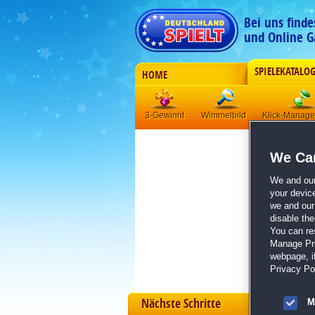
Bei uns find
und Online G
SPIELEKATALO
HOME
3-Gewinnt
Wimmelbild
Klick-Manag
We Car
We and ou
your devic
we and our 
disable th
You can re
Manage Pref
webpage, if
Privacy Pol
Nächste Schritte
M