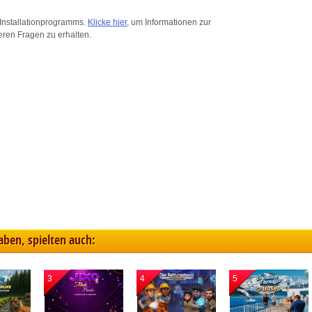
ink different devices
Installationprogramms.
Klicke hier
, um Informationen zur
eren Fragen zu erhalten.
dentify devices based on information transmitted automatically
ave and communicate privacy choices
w Purposes
haben, spielten auch:
3
4
5