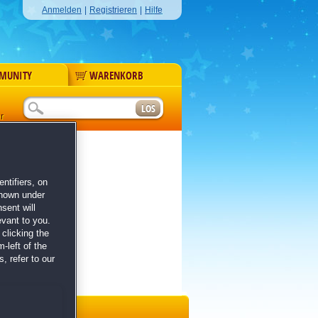
Anmelden
|
Registrieren
|
Hilfe
MUNITY
WARENKORB
r
ntifiers, on
shown under
sent will
evant to you.
clicking the
-left of the
, refer to our