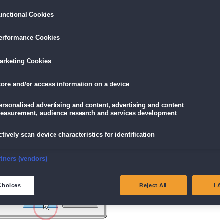
unctional Cookies
ird am unteren Rand des Browserfensters angezeigt.
erformance Cookies
icke einfach auf die Datei.
arketing Cookies
tore and/or access information on a device
g" angezeigt wird, klicke auf "Ja" (Bei Windows Vista "Fortsetzen").
ersonalised advertising and content, advertising and content
easurement, audience research and services development
ctively scan device characteristics for identification
nsure security, prevent and detect fraud, and fix errors
rtners (vendors)
eliver and present advertising and content
Choices
Reject All
I 
atch and combine data from other data sources