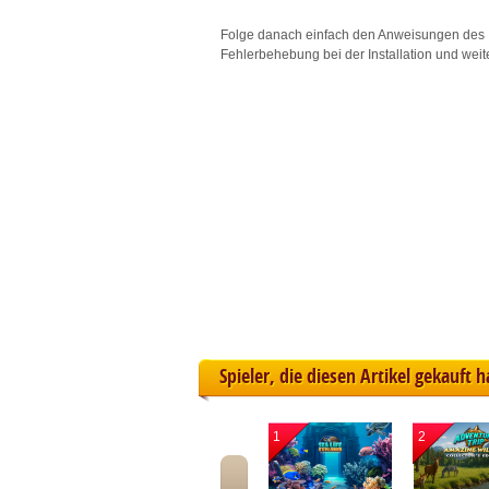
L
Folge danach einfach den Anweisungen des 
Fehlerbehebung bei der Installation und weit
I
S
Sho
Spieler, die diesen Artikel gekauft 
1
2