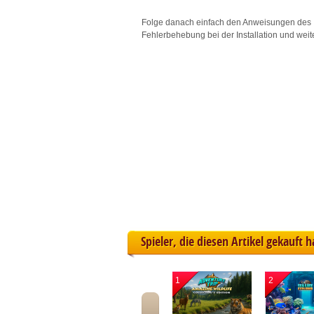
L
Folge danach einfach den Anweisungen des 
Fehlerbehebung bei der Installation und weit
I
S
Sho
Spieler, die diesen Artikel gekauft 
1
2