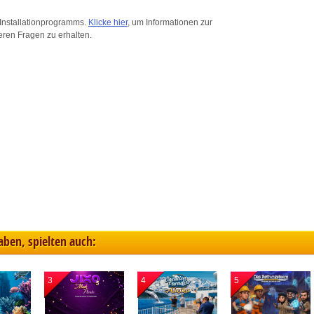
ink different devices
Installationprogramms.
Klicke hier
, um Informationen zur
eren Fragen zu erhalten.
dentify devices based on information transmitted automatically
ave and communicate privacy choices
w Purposes
haben, spielten auch:
3
4
5