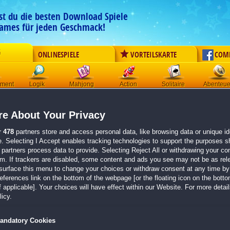
est du die besten Download Spiele
ames für jeden Geschmack!
G
ONLINESPIELE
VORTEILSKARTE
COM
ement
Logik
Mahjong
Action
Solitaire
Abenteue
Der Download wird automatisch gestartet für:
e About Your Privacy
Dark Parables: Die Königin der Träume Sammleredition
Größe 860.5 MB
r
478
partners store and access personal data, like browsing data or unique ide
e. Selecting I Accept enables tracking technologies to support the purposes 
Einen Moment bitte, dein Spiel wird in
5 Sekunden
bereitgestellt...
partners process data to provide. Selecting Reject All or withdrawing your con
em. If trackers are disabled, some content and ads you see may not be as rel
surface this menu to change your choices or withdraw consent at any time by 
Falls der Download nicht automatisch startet,
klicke bitte hier
.
erences link on the bottom of the webpage [or the floating icon on the bottom
 applicable]. Your choices will have effect within our Website. For more details
Zurück zur Gamepage
icy.
andatory Cookies