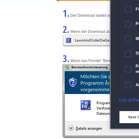
1.
F
Der Download startet automatisch und w
P
2.
Wenn der Download abgeschlossen ist, kl
M
S
3.
Wenn das Fenster "Benutzerkontensteuerun
P
m
A
E
List of Pa
D
Save 
M