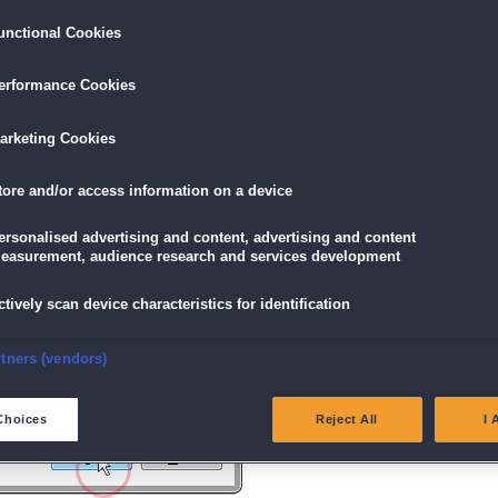
unctional Cookies
ird am unteren Rand des Browserfensters angezeigt.
erformance Cookies
icke einfach auf die Datei.
arketing Cookies
tore and/or access information on a device
g" angezeigt wird, klicke auf "Ja" (Bei Windows Vista "Fortsetzen").
ersonalised advertising and content, advertising and content
easurement, audience research and services development
ctively scan device characteristics for identification
nsure security, prevent and detect fraud, and fix errors
rtners (vendors)
eliver and present advertising and content
Choices
Reject All
I 
atch and combine data from other data sources