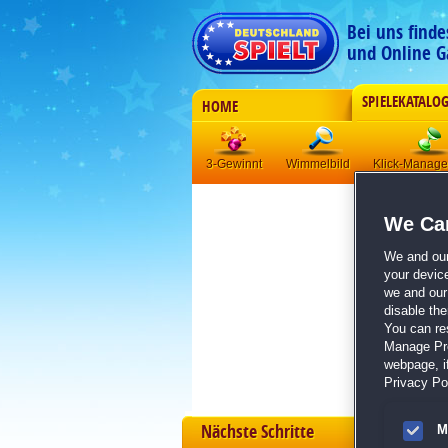
Bei uns find
und Online G
SPIELEKATALO
HOME
3-Gewinnt
Wimmelbild
Klick-Manag
We Car
We and ou
your devic
we and our 
disable th
You can re
Manage Pref
webpage, if
Privacy Pol
Nächste Schritte
M