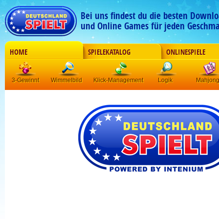
Bei uns findest du die besten Downlo
und Online Games für jeden Geschma
HOME
SPIELEKATALOG
ONLINESPIELE
3-Gewinnt
Wimmelbild
Klick-Management
Logik
Mahjon