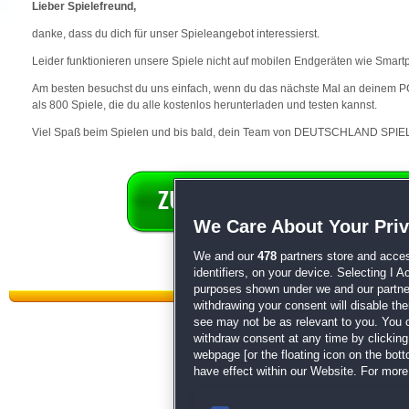
Lieber Spielefreund,
danke, dass du dich für unser Spieleangebot interessierst.
Leider funktionieren unsere Spiele nicht auf mobilen Endgeräten wie Smart
Am besten besuchst du uns einfach, wenn du das nächste Mal an deinem PC 
als 800 Spiele, die du alle kostenlos herunterladen und testen kannst.
Viel Spaß beim Spielen und bis bald, dein Team von DEUTSCHLAND SPIEL
We Care About Your Pri
We and our
478
partners store and acces
identifiers, on your device. Selecting I 
purposes shown under we and our partners
withdrawing your consent will disable th
see may not be as relevant to you. You 
withdraw consent at any time by clickin
webpage [or the floating icon on the botto
have effect within our Website. For more 
Datenschutz
|
AGB
|
Impressum
Sp