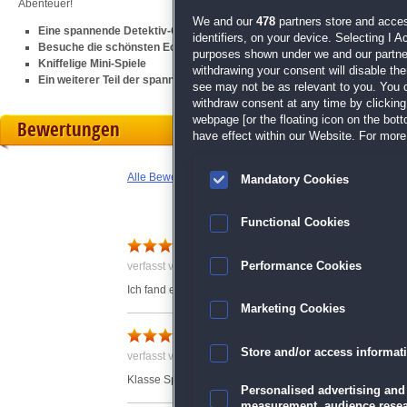
Abenteuer!
We and our
478
partners store and acces
Eine spannende Detektiv-Geschichte
identifiers, on your device. Selecting I 
Besuche die schönsten Ecken von Dublin
purposes shown under we and our partners
Kniffelige Mini-Spiele
withdrawing your consent will disable th
Ein weiterer Teil der spannenden
Dark City-Reihe
see may not be as relevant to you. You 
withdraw consent at any time by clickin
webpage [or the floating icon on the botto
Bewertungen
have effect within our Website. For more 
Alle Bewertungen anzeigen
Mandatory Cookies
Functional Cookies
Top
Performance Cookies
verfasst von Anonym am 19.12.2020 um 11:59
Ich fand es super, mag diese Spiele!!
Marketing Cookies
Klasse-Spiel
Store and/or access informat
verfasst von Anonym am 02.01.2021 um 15:21
Klasse Spiel mit guter Grafik
Personalised advertising and
measurement, audience resea