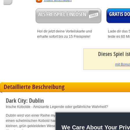
Video anschauen
ALS FREISPIEL EINLÖSEN
GRATIS 
Hol dir jetzt deine
Vorteilskarte
und
Lade dir das S
erhalte sofort bis zu 15 Freispiele!
teste es 60 M
Dieses Spiel i
mit Bonus
Detaillierte Beschreibung
Dark City: Dublin
Irische Kobolde - Amüsante Legende oder gefährliche Wahrheit?
Dublin wird von einer Reihe mysteriöser Raubüberfälle heimgesucht. Augenzeu
einen schelmischen Kobold handeln soll. Und tatsächlich - auf dem Weg in die
kleinen, grün gekleideten Wesen gestohlen! Löse diesen unglaublichen Fall
We Care About Your Pri