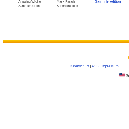
Sammleredition
Amazing Wildlife
Mask Parade
Sammleredition
Sammleredition
Datenschutz
|
AGB
|
Impressum
Sp