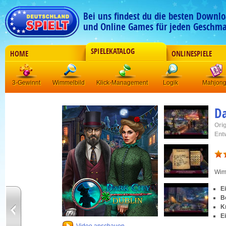
Bei uns findest du die besten Downlo
und Online Games für jeden Geschma
SPIELEKATALOG
HOME
ONLINESPIELE
3-Gewinnt
Wimmelbild
Klick-Management
Logik
Mahjon
Da
Orig
Ent
Wim
E
B
Kn
E