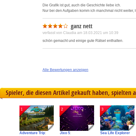
Die Grafik ist gut, auch die Geschichte liebe ich.
Nur bei den Aufgaben komm ich manchmal nicht weiter, lei
ganz nett
verfasst von Claudia am 18.03.2021 um 10:39
schön gemacht und einige gute Rätsel enthalten.
Alle Bewertungen anzeigen
Spieler, die diesen Artikel gekauft haben, spielten 
1
2
3
Adventure Trip
:
Jixo 5
:
Sea Life Explorer