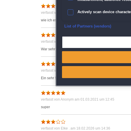
Erwartung erfüllt
Actively scan device character
verfasst von Anonym am 30.01.2021 um 17:15
wie ich es liebe
Ensure security, prevent and d
List of Partners (vendors)
Nettes Spiel - schöne Gesch
Deliver and present advertisi
verfasst von Anonym am 22.12.2020 um 18:29
War sehr unterhaltsam und die Geschichte war nett erzä
Match and combine data from
Sehr gutes Speil
Link different devices
verfasst von Anonym am 18.12.2020 um 10:53
Ein sehr Spannendes Spiel. Man kommt garnicht weg
Identify devices based on inf
Save and communicate priva
verfasst von Anonym am 01.03.2021 um 12:45
super
verfasst von Elke . am 18.02.2026 um 14:36