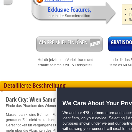
Video anschauen
Exklusive Features,
E
I
nur in der Sammleredition
S
ALS FREISPIEL EINLÖSEN
GRATIS 
Hol dir jetzt deine
Vorteilskarte
und
Lade dir das S
erhalte sofort bis zu 15 Freispiele!
teste es 60 M
Detaillierte Beschreibung
Dark City: Wien Sammleredition
We Care About Your Pri
Finde das Phantom des Wiener Opernhauses!
We and our
478
partners store and acces
Massenpanik, eine Bühne in Flammen, Schauspieler in Gefahr, ein verstörter T
identifiers, on your device. Selecting I 
geraumer Zeit nicht mit rechten Dingen zu. Der Grund dafür ist ein Phantom, d
purposes shown under we and our partners
Gerechtigkeit für vergangenes Unrecht faselt. Was steckt dahinter? Du, der bes
withdrawing your consent will disable th
mehr über die Absichten des Phantoms herausfinden. Bist du bereit für eine b