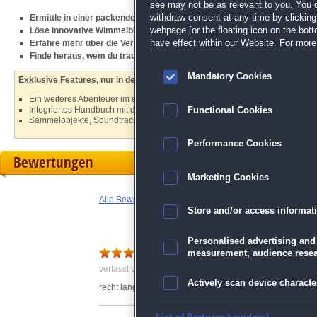
see may not be as relevant to you. You 
withdraw consent at any time by clickin
Ermittle in einer packenden Operngeschichte
webpage [or the floating icon on the botto
Löse innovative Wimmelbilder und Minispiele
have effect within our Website. For more 
Erfahre mehr über die Vergangenheit des Theaters
Finde heraus, wem du trauen kannst und wem nicht
Mandatory Cookies
Exklusive Features, nur in der Sammleredition:
Ein weiteres Abenteuer im exklusiven Bonuskapitel
Integriertes Handbuch mit der Lösung
Functional Cookies
Sammelobjekte, Soundtrack, Hintergründe und mehr
Performance Cookies
Bewertungen
Marketing Cookies
Alle Bewertungen anzeigen
Store and/or access informat
Personalised advertising and
schönes Spiel
measurement, audience resea
verfasst von Jochen am 24.06.2020 um 23:16
Actively scan device character
recht lang, gute Minispiele und Wimmelbilder, akzeptabe
Ensure security, prevent and d