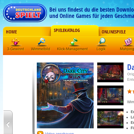
Bei uns findest du die besten Downlo
und Online Games für jeden Geschma
SPIELEKATALOG
HOME
ONLINESPIELE
3-Gewinnt
Wimmelbild
Klick-Management
Logik
Mahjon
Da
Orig
Ent
Wim
E
L
E
F