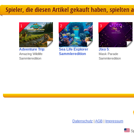
Spieler, die diesen Artikel gekauft haben, spielten 
1
2
3
Adventure Trip
:
Sea Life Explorer
Jixo 5
:
Sammleredition
Amazing Wildlife
Mask Parade
Sammleredition
Sammleredition
Datenschutz
|
AGB
|
Impressum
Sp