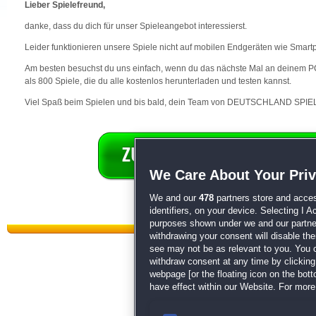
Lieber Spielefreund,
danke, dass du dich für unser Spieleangebot interessierst.
Leider funktionieren unsere Spiele nicht auf mobilen Endgeräten wie Smart
Am besten besuchst du uns einfach, wenn du das nächste Mal an deinem PC 
als 800 Spiele, die du alle kostenlos herunterladen und testen kannst.
Viel Spaß beim Spielen und bis bald, dein Team von DEUTSCHLAND SPIEL
We Care About Your Pri
We and our
478
partners store and acces
identifiers, on your device. Selecting I 
purposes shown under we and our partners
withdrawing your consent will disable th
see may not be as relevant to you. You 
withdraw consent at any time by clickin
webpage [or the floating icon on the botto
have effect within our Website. For more 
Datenschutz
|
AGB
|
Impressum
Sp