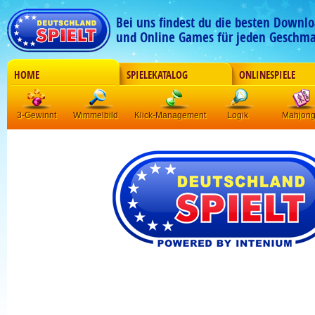
Bei uns findest du die besten Downlo
und Online Games für jeden Geschma
HOME
SPIELEKATALOG
ONLINESPIELE
3-Gewinnt
Wimmelbild
Klick-Management
Logik
Mahjon