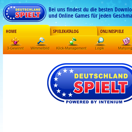
Bei uns findest du die besten Downlo
und Online Games für jeden Geschma
HOME
SPIELEKATALOG
ONLINESPIELE
3-Gewinnt
Wimmelbild
Klick-Management
Logik
Mahjon