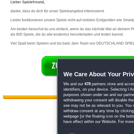
Lieber Spielefreund,
danke, dass du dich für unser Spieleangebot interessierst.
Leider funktionieren unsere Spiele nicht auf mobilen Endgeräten wie Smart
Am besten besuchst du uns einfach, wenn du das nächste Mal an deinem PC 
als 800 Spiele, die du alle kostenlos herunterladen und testen kannst.
Viel Spaß beim Spielen und bis bald, dein Team von DEUTSCHLAND SPIEL
We Care About Your Pri
We and our
478
partners store and acces
identifiers, on your device. Selecting I 
purposes shown under we and our partners
withdrawing your consent will disable th
see may not be as relevant to you. You 
withdraw consent at any time by clickin
webpage [or the floating icon on the botto
have effect within our Website. For more 
Datenschutz
|
AGB
|
Impressum
Sp