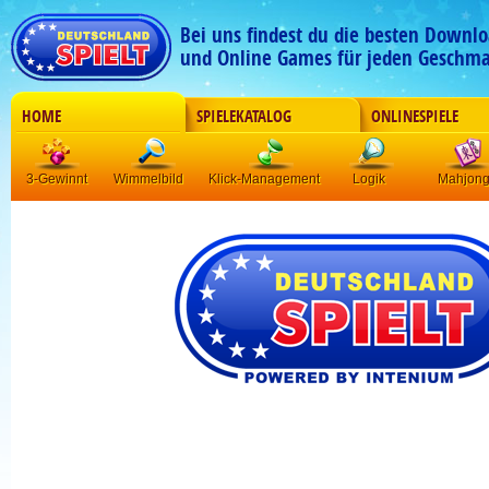
Bei uns findest du die besten Downlo
und Online Games für jeden Geschma
HOME
SPIELEKATALOG
ONLINESPIELE
3-Gewinnt
Wimmelbild
Klick-Management
Logik
Mahjon