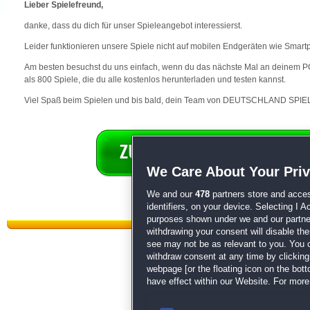
Lieber Spielefreund,
danke, dass du dich für unser Spieleangebot interessierst.
Leider funktionieren unsere Spiele nicht auf mobilen Endgeräten wie Smart
Am besten besuchst du uns einfach, wenn du das nächste Mal an deinem PC 
als 800 Spiele, die du alle kostenlos herunterladen und testen kannst.
Viel Spaß beim Spielen und bis bald, dein Team von DEUTSCHLAND SPIEL
We Care About Your Pri
We and our
478
partners store and acces
identifiers, on your device. Selecting I 
purposes shown under we and our partners
withdrawing your consent will disable th
see may not be as relevant to you. You 
withdraw consent at any time by clickin
webpage [or the floating icon on the botto
have effect within our Website. For more 
Datenschutz
|
AGB
|
Impressum
Sp