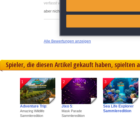
Match and combine data from
verfasst von Anonym am 04.02.2019 um 17:11
aber nicht ganz einfach zu spielen
Link different devices
Identify devices based on inf
Alle Bewertungen anzeigen
Save and communicate priva
Spieler, die diesen Artikel gekauft haben, spielten 
1
2
3
Adventure Trip
:
Jixo 5
:
Sea Life Explorer
Sammleredition
Amazing Wildlife
Mask Parade
Sammleredition
Sammleredition