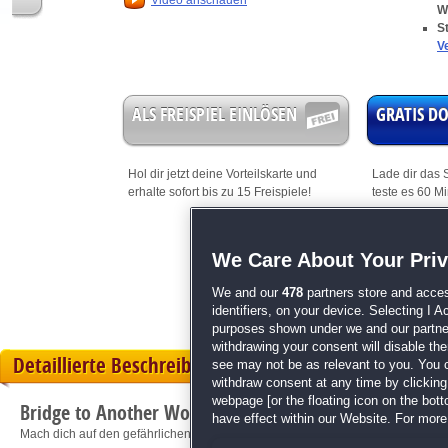
Video anschauen
W
S
V
ALS FREISPIEL EINLÖSEN
GRATIS 
Hol dir jetzt deine
Vorteilskarte
und
Lade dir das S
erhalte sofort bis zu 15 Freispiele!
teste es 60 M
Dieses Spiel i
We Care About Your Pri
mit Bonus
We and our
478
partners store and acces
identifiers, on your device. Selecting I 
purposes shown under we and our partners
withdrawing your consent will disable th
Detaillierte Beschreibung
see may not be as relevant to you. You 
withdraw consent at any time by clickin
webpage [or the floating icon on the botto
Bridge to Another World: Gefahr aus dem Anderreich
have effect within our Website. For more 
Mach dich auf den gefährlichen Weg ins Reich der Wala!