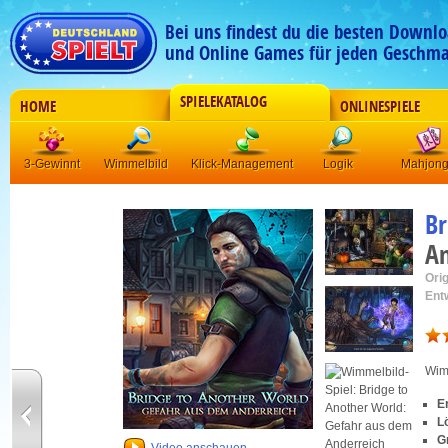
Bei uns findest du die besten Downlo
und Online Games für jeden Geschma
SPIELEKATALOG
HOME
ONLINESPIELE
3-Gewinnt
Wimmelbild
Klick-Management
Logik
Mahjon
Br
An
Orig
Ent
Wim
E
L
G