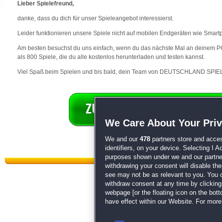
Lieber Spielefreund,
danke, dass du dich für unser Spieleangebot interessierst.
Leider funktionieren unsere Spiele nicht auf mobilen Endgeräten wie Smart
Am besten besuchst du uns einfach, wenn du das nächste Mal an deinem PC 
als 800 Spiele, die du alle kostenlos herunterladen und testen kannst.
Viel Spaß beim Spielen und bis bald, dein Team von DEUTSCHLAND SPIEL
We Care About Your Pri
We and our
478
partners store and acces
identifiers, on your device. Selecting I 
purposes shown under we and our partners
withdrawing your consent will disable th
see may not be as relevant to you. You 
withdraw consent at any time by clickin
webpage [or the floating icon on the botto
have effect within our Website. For more 
Datenschutz
|
AGB
|
Impressum
Sp