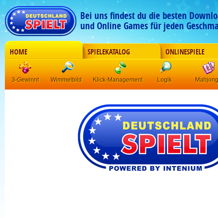
Bei uns findest du die besten Downlo
und Online Games für jeden Geschma
HOME
SPIELEKATALOG
ONLINESPIELE
3-Gewinnt
Wimmelbild
Klick-Management
Logik
Mahjon