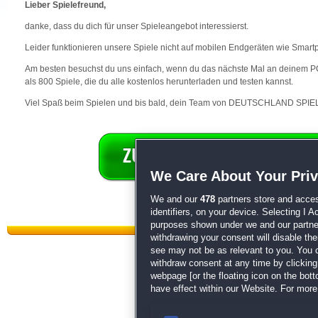
Lieber Spielefreund,
danke, dass du dich für unser Spieleangebot interessierst.
Leider funktionieren unsere Spiele nicht auf mobilen Endgeräten wie Smart
Am besten besuchst du uns einfach, wenn du das nächste Mal an deinem PC 
als 800 Spiele, die du alle kostenlos herunterladen und testen kannst.
Viel Spaß beim Spielen und bis bald, dein Team von DEUTSCHLAND SPIEL
We Care About Your Pri
We and our
478
partners store and acces
identifiers, on your device. Selecting I 
purposes shown under we and our partners
withdrawing your consent will disable th
see may not be as relevant to you. You 
withdraw consent at any time by clickin
webpage [or the floating icon on the botto
have effect within our Website. For more 
Datenschutz
|
AGB
|
Impressum
Sp