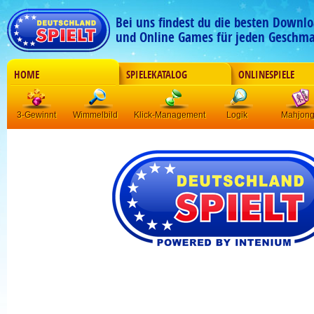
Bei uns findest du die besten Downlo
und Online Games für jeden Geschma
HOME
SPIELEKATALOG
ONLINESPIELE
3-Gewinnt
Wimmelbild
Klick-Management
Logik
Mahjon