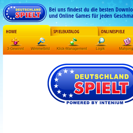
Bei uns findest du die besten Downlo
und Online Games für jeden Geschma
HOME
SPIELEKATALOG
ONLINESPIELE
3-Gewinnt
Wimmelbild
Klick-Management
Logik
Mahjon