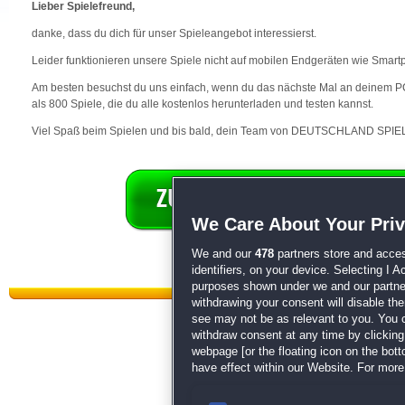
Lieber Spielefreund,
danke, dass du dich für unser Spieleangebot interessierst.
Leider funktionieren unsere Spiele nicht auf mobilen Endgeräten wie Smart
Am besten besuchst du uns einfach, wenn du das nächste Mal an deinem PC 
als 800 Spiele, die du alle kostenlos herunterladen und testen kannst.
Viel Spaß beim Spielen und bis bald, dein Team von DEUTSCHLAND SPIEL
We Care About Your Pri
We and our
478
partners store and acces
identifiers, on your device. Selecting I 
purposes shown under we and our partners
withdrawing your consent will disable th
see may not be as relevant to you. You 
withdraw consent at any time by clickin
webpage [or the floating icon on the botto
have effect within our Website. For more 
Datenschutz
|
AGB
|
Impressum
Sp