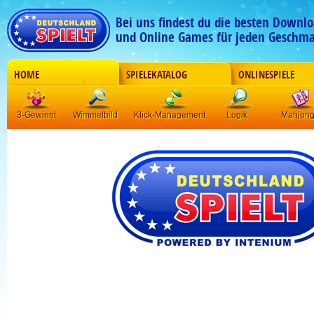
Bei uns findest du die besten Downlo
und Online Games für jeden Geschma
HOME
SPIELEKATALOG
ONLINESPIELE
3-Gewinnt
Wimmelbild
Klick-Management
Logik
Mahjon