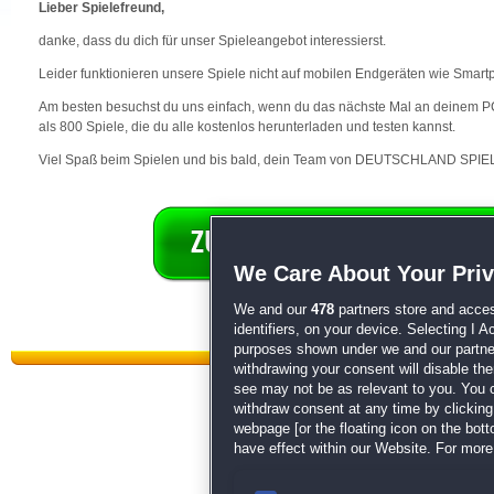
Lieber Spielefreund,
danke, dass du dich für unser Spieleangebot interessierst.
Leider funktionieren unsere Spiele nicht auf mobilen Endgeräten wie Smart
Am besten besuchst du uns einfach, wenn du das nächste Mal an deinem PC 
als 800 Spiele, die du alle kostenlos herunterladen und testen kannst.
Viel Spaß beim Spielen und bis bald, dein Team von DEUTSCHLAND SPIEL
We Care About Your Pri
We and our
478
partners store and acces
identifiers, on your device. Selecting I 
purposes shown under we and our partners
withdrawing your consent will disable th
see may not be as relevant to you. You 
withdraw consent at any time by clickin
webpage [or the floating icon on the botto
have effect within our Website. For more 
Datenschutz
|
AGB
|
Impressum
Sp