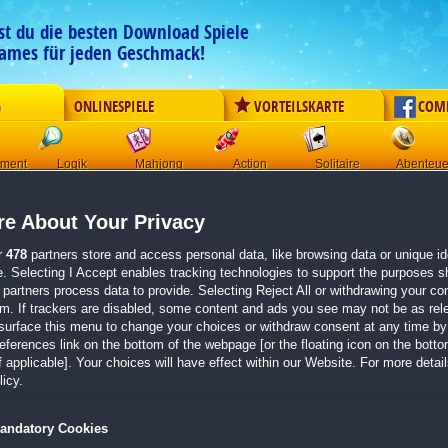
est du die besten Download Spiele
ames für jeden Geschmack!
G
ONLINESPIELE
VORTEILSKARTE
COM
ement
Logik
Mahjong
Action
Solitaire
Abenteue
Der Download wird automatisch gestartet für:
e About Your Privacy
Samurai Solitaire: Return of the Ronin
Größe 152.1 MB
r
478
partners store and access personal data, like browsing data or unique ide
e. Selecting I Accept enables tracking technologies to support the purposes 
Einen Moment bitte, dein Spiel wird in
5 Sekunden
bereitgestellt...
partners process data to provide. Selecting Reject All or withdrawing your con
em. If trackers are disabled, some content and ads you see may not be as rel
surface this menu to change your choices or withdraw consent at any time by 
Falls der Download nicht automatisch startet,
klicke bitte hier
.
erences link on the bottom of the webpage [or the floating icon on the bottom
 applicable]. Your choices will have effect within our Website. For more details
Zurück zur Gamepage
icy.
andatory Cookies