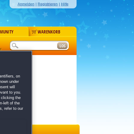
Anmelden
|
Registrieren
|
Hilfe
MUNITY
WARENKORB
r
ntifiers, on
shown under
sent will
evant to you.
clicking the
-left of the
, refer to our