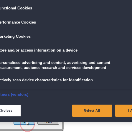
unctional Cookies
ird am unteren Rand des Browserfensters angezeigt.
erformance Cookies
icke einfach auf die Datei.
arketing Cookies
tore and/or access information on a device
g" angezeigt wird, klicke auf "Ja" (Bei Windows Vista "Fortsetzen").
ersonalised advertising and content, advertising and content
easurement, audience research and services development
ctively scan device characteristics for identification
nsure security, prevent and detect fraud, and fix errors
rtners (vendors)
eliver and present advertising and content
Choices
Reject All
I 
atch and combine data from other data sources