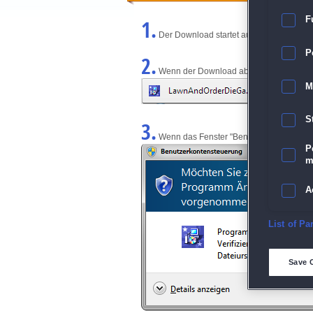
F
1.
Der Download startet automatisch und w
P
2.
Wenn der Download abgeschlossen ist, kl
M
S
3.
Wenn das Fenster "Benutzerkontensteuerun
P
m
A
E
List of Pa
D
Save 
M