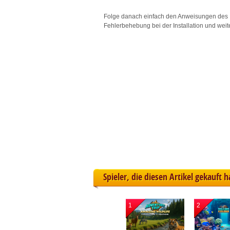
L
Folge danach einfach den Anweisungen des 
Fehlerbehebung bei der Installation und weit
I
S
Sho
Spieler, die diesen Artikel gekauft 
1
2