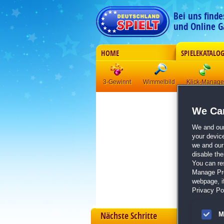
Bei uns find
und Online G
HOME
SPIELEKATALO
3-Gewinnt
Wimmelbild
Klick-Manag
We Car
We and ou
your devic
we and our 
disable th
You can re
Manage Pref
webpage, if
Privacy Pol
Nächste Schritte
M