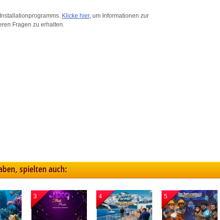
ink different devices
Installationprogramms.
Klicke hier
, um Informationen zur
eren Fragen zu erhalten.
dentify devices based on information transmitted automatically
ave and communicate privacy choices
w Purposes
haben, spielten auch:
3
4
5