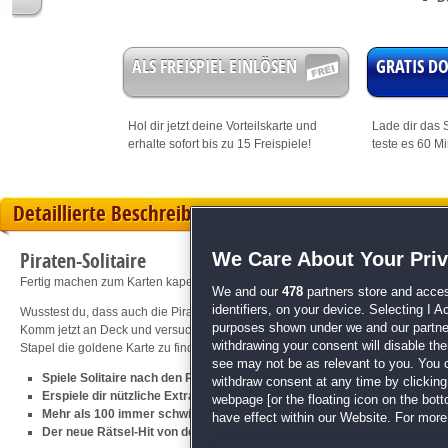
ALS FREISPIEL EINLÖSEN
GRATIS 
Hol dir jetzt deine
Vorteilskarte
und
Lade dir das S
erhalte sofort bis zu 15 Freispiele!
teste es 60 M
Detaillierte Beschreibung
Piraten-Solitaire
We Care About Your Pri
Fertig machen zum Karten kapern!
We and our
478
partners store and acces
identifiers, on your device. Selecting I 
Wusstest du, dass auch die Piraten für ihr Leben gern Solitaire gespielt habe
purposes shown under we and our partners
Komm jetzt an Deck und versuche, die alten Freibeuter mit ihren eigenen Karte
withdrawing your consent will disable th
Stapel die goldene Karte zu finden?
see may not be as relevant to you. You 
Spiele Solitaire nach den Regeln der Piraten und gewinne ihre Goldkart
withdraw consent at any time by clickin
Erspiele dir nützliche Extras und Joker
webpage [or the floating icon on the botto
Mehr als 100 immer schwieriger werdene Solitaire-Levels
have effect within our Website. For more 
Der neue Rätsel-Hit von den Machern von
Die Ritter der Rätselrunde