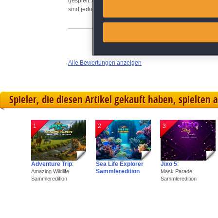
gespielt. Auf einer "Karte" kann man sich die Auswertung
Match and combine data from
sind jedoch sehr teuer. Also insgesamt machte mir das S
Link different devices
Identify devices based on inf
Alle Bewertungen anzeigen
Save and communicate priva
Spieler, die diesen Artikel gekauft haben, spielten 
1
2
3
Adventure Trip
:
Sea Life Explorer
Jixo 5
:
Sammleredition
Amazing Wildlife
Mask Parade
Sammleredition
Sammleredition