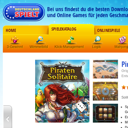
Bei uns findest du die besten Downlo
und Online Games für jeden Geschma
SPIELEKATALOG
HOME
ONLINESPIELE
3-Gewinnt
Wimmelbild
Klick-Management
Logik
Mahjon
Pi
Orig
Ent
Soli
S
G
E
M
D