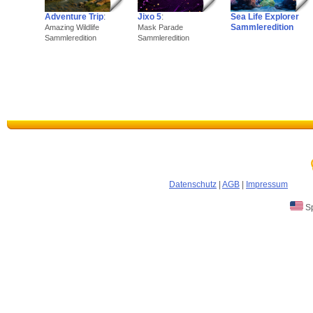
Adventure Trip
:
Jixo 5
:
Sea Life Explorer
Sammleredition
Amazing Wildlife
Mask Parade
Sammleredition
Sammleredition
Datenschutz
|
AGB
|
Impressum
Sp