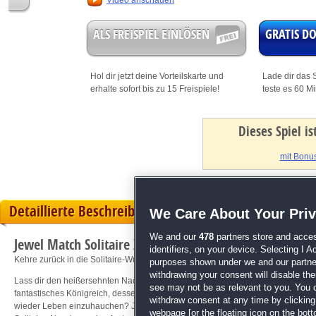
Video anschauen
ALS FREISPIEL EINLÖSEN
GRATIS 
Hol dir jetzt deine
Vorteilskarte
und
Lade dir das S
erhalte sofort bis zu 15 Freispiele!
teste es 60 M
Dieses Spiel i
mit Bonus
Detaillierte Beschreibung
We Care About Your Pri
We and our
478
partners store and acces
Jewel Match Solitaire X
identifiers, on your device. Selecting I 
Kehre zurück in die Solitaire-Wunderwelt!
purposes shown under we and our partners
withdrawing your consent will disable th
Lass dir den heißersehnten Nachfolger der beliebten Solitaire-Serie auf keinen 
see may not be as relevant to you. You 
fantastisches Königreich, dessen Burgen wiederaufgebaut werden müssen. Geli
withdraw consent at any time by clickin
wieder Leben einzuhauchen? Jewel Match Solitaire X wird dich wieder in sei
webpage [or the floating icon on the botto