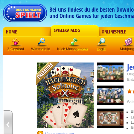
Bei uns findest du die besten Downlo
und Online Games für jeden Geschma
SPIELEKATALOG
HOME
ONLINESPIELE
3-Gewinnt
Wimmelbild
Klick-Management
Logik
Mahjon
Je
Orig
Ent
Soli
Ü
1
L
D