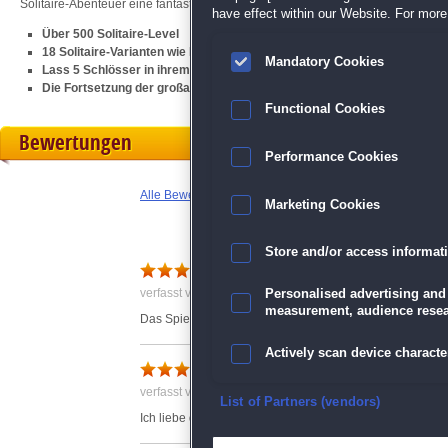
Solitaire-Abenteuer eine fantastische Welt und lasse prächtige Schlösser in ih
have effect within our Website. For more 
Über 500 Solitaire-Level
18 Solitaire-Varianten wie Klondike, Spider oder Freecell
Mandatory Cookies
Lass 5 Schlösser in ihrem früheren Glanz erstrahlen
Die Fortsetzung der großartigen
Jewel Match Solitaire
-Serie
Functional Cookies
Bewertungen
Performance Cookies
Alle Bewertungen anzeigen
Marketing Cookies
Store and/or access informat
Schöne Landschaften
verfasst von Anonym am 21.12.2022 um 18:31
Personalised advertising and
measurement, audience resea
Das Spiel macht Spaß und manchmal muss man auch et
Actively scan device character
Immer wieder toll
verfasst von Anonym am 05.04.2023 um 18:07
Ensure security, prevent and d
List of Partners (vendors)
Ich liebe diese Art von Spielen, wo man mehrere Dinge 