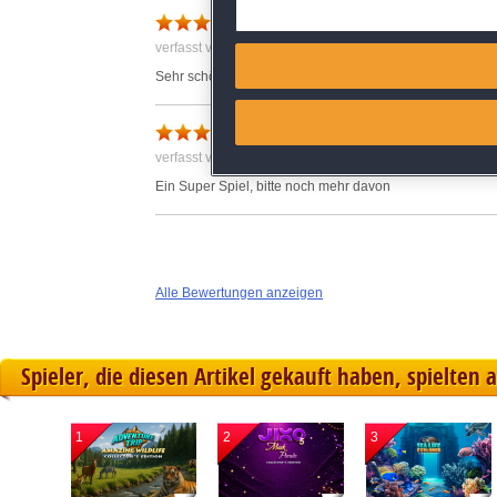
Deliver and present advertisi
Solitaire X Spiele in grosse
verfasst von Anonym am 14.12.2022 um 13:07
Match and combine data from
Sehr schön gemachte Karten. Spannende Aufgaben
Link different devices
verfasst von Anonym am 21.02.2024 um 05:43
Identify devices based on inf
Ein Super Spiel, bitte noch mehr davon
Save and communicate priva
Alle Bewertungen anzeigen
Spieler, die diesen Artikel gekauft haben, spielten 
1
2
3