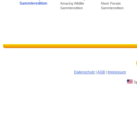
Sammleredition
Amazing Wildlife
Mask Parade
Sammleredition
Sammleredition
Datenschutz
|
AGB
|
Impressum
Sp