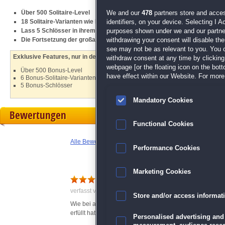
Über 500 Solitaire-Level
We and our
478
partners store and acces
18 Solitaire-Varianten wie Klondike, Spider oder Freecell
identifiers, on your device. Selecting I 
Lass 5 Schlösser in ihrem früheren Glanz erstrahlen
purposes shown under we and our partners
Die Fortsetzung der großartigen
Jewel Match Solitaire
-Serie
withdrawing your consent will disable th
see may not be as relevant to you. You 
Exklusive Features, nur in der Sammleredition:
withdraw consent at any time by clickin
webpage [or the floating icon on the botto
Über 500 Bonus-Level
have effect within our Website. For more 
6 Bonus-Solitaire-Varianten
5 Bonus-Schlösser
Mandatory Cookies
Bewertungen
Functional Cookies
Alle Bewertungen anzeigen
Performance Cookies
Marketing Cookies
Tagelanger Spielespass
verfasst von Anonym am 22.11.2022 um 14:01
Store and/or access informat
Wie bei allen Jewel Match-Sammlereditionen mehrere T
erfüllt hat. Freue mich auf das nächste Jewel-Match. Ic
Personalised advertising and