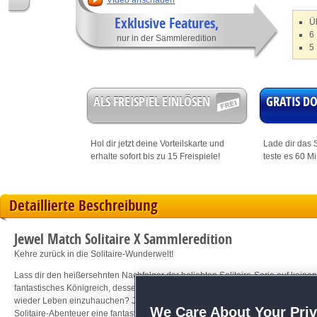
Video anschauen
Exklusive Features,
Ü
6
nur in der Sammleredition
5
ALS FREISPIEL EINLÖSEN
GRATIS 
Hol dir jetzt deine
Vorteilskarte
und
Lade dir das S
erhalte sofort bis zu 15 Freispiele!
teste es 60 M
Detaillierte Beschreibung
Jewel Match Solitaire X Sammleredition
Kehre zurück in die Solitaire-Wunderwelt!
Lass dir den heißersehnten Nachfolger der beliebten Solitaire-Serie auf keinen 
fantastisches Königreich, dessen Burgen wiederaufgebaut werden müssen. Geli
wieder Leben einzuhauchen? Jewel Match Solitaire X wird dich wieder in sei
We Care About Your Pri
Solitaire-Abenteuer eine fantastische Welt und lasse prächtige Schlösser in ih