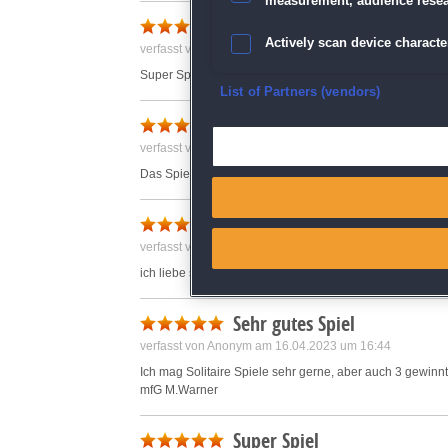
measurement, audience resea
Actively scan device character
verfasst von Brigitte am 22.11.2022 um 14:09
Super Spiel.
Ensure security, prevent and d
List of Partners (vendors)
Super
Deliver and present advertisi
verfasst von Anonym am 15.12.2022 um 13:29
Das Spiel ist super man kann es sehr empfehlen
Match and combine data from
klasse spiel
Link different devices
verfasst von Anonym am 03.08.2023 um 18:43
ich liebe solitaire,besondders wenn es ausgefallen ist!
Identify devices based on inf
Sehr gutes Spiel
Save and communicate priva
verfasst von Anonym am 16.04.2023 um 16:44
Ich mag Solitaire Spiele sehr gerne, aber auch 3 gewinnt
mfG M.Warner
Super Spiel