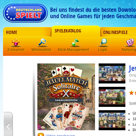
Bei uns findest du die besten Downlo
und Online Games für jeden Geschma
SPIELEKATALOG
HOME
ONLINESPIELE
3-Gewinnt
Wimmelbild
Klick-Management
Logik
Mahjon
Je
Orig
Ent
Soli
Ü
1
L
D