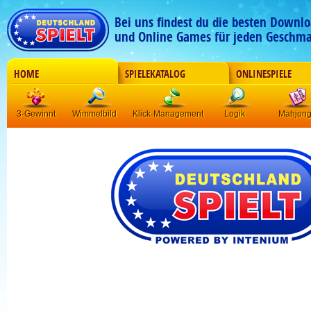
Bei uns findest du die besten Downlo
und Online Games für jeden Geschma
HOME
SPIELEKATALOG
ONLINESPIELE
3-Gewinnt
Wimmelbild
Klick-Management
Logik
Mahjon