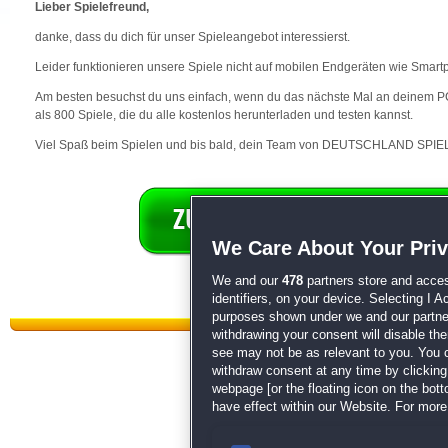
Lieber Spielefreund,
danke, dass du dich für unser Spieleangebot interessierst.
Leider funktionieren unsere Spiele nicht auf mobilen Endgeräten wie Smart
Am besten besuchst du uns einfach, wenn du das nächste Mal an deinem PC 
als 800 Spiele, die du alle kostenlos herunterladen und testen kannst.
Viel Spaß beim Spielen und bis bald, dein Team von DEUTSCHLAND SPIEL
We Care About Your Pri
We and our
478
partners store and acces
identifiers, on your device. Selecting I 
purposes shown under we and our partners
withdrawing your consent will disable th
see may not be as relevant to you. You 
withdraw consent at any time by clickin
webpage [or the floating icon on the botto
have effect within our Website. For more 
Datenschutz
|
AGB
|
Impressum
Sp