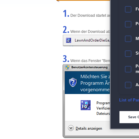
1.
F
Der Download startet automatisch und w
P
2.
Wenn der Download abgeschlossen ist, kl
M
S
3.
Wenn das Fenster "Benutzerkontensteuerun
P
m
A
E
List of Pa
D
Save 
M