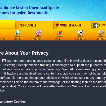
est du die besten Download Spiele
ames für jeden Geschmack!
G
ONLINESPIELE
VORTEILSKARTE
COM
ement
Logik
Mahjong
Action
Solitaire
Abenteue
Der Download wird automatisch gestartet für:
e About Your Privacy
Ferne Königreiche: Ära des Solitaire
Größe 145.9 MB
r
478
partners store and access personal data, like browsing data or unique ide
e. Selecting I Accept enables tracking technologies to support the purposes 
Einen Moment bitte, dein Spiel wird in
5 Sekunden
bereitgestellt...
partners process data to provide. Selecting Reject All or withdrawing your con
em. If trackers are disabled, some content and ads you see may not be as rel
surface this menu to change your choices or withdraw consent at any time by 
Falls der Download nicht automatisch startet,
klicke bitte hier
.
erences link on the bottom of the webpage [or the floating icon on the bottom
 applicable]. Your choices will have effect within our Website. For more details
Zurück zur Gamepage
icy.
andatory Cookies