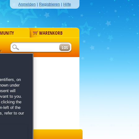
Anmelden
|
Registrieren
|
Hilfe
MUNITY
WARENKORB
r
ntifiers, on
shown under
sent will
evant to you.
clicking the
-left of the
, refer to our