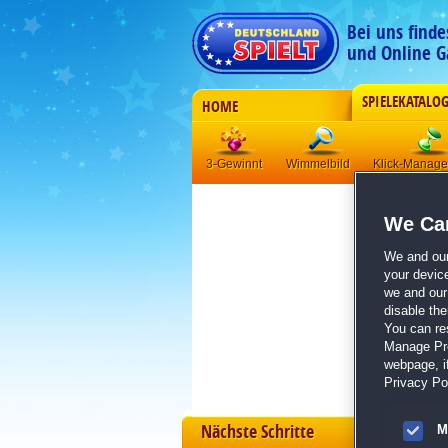
Bei uns find
und Online G
SPIELEKATALO
HOME
3-Gewinnt
Wimmelbild
Klick-Manag
We Car
We and ou
your devic
we and our 
disable th
You can re
Manage Pref
webpage, if
Privacy Pol
Nächste Schritte
M