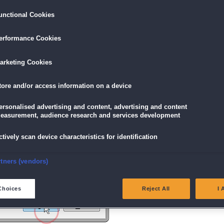
unctional Cookies
ird am unteren Rand des Browserfensters angezeigt.
erformance Cookies
icke einfach auf die Datei.
arketing Cookies
tore and/or access information on a device
g" angezeigt wird, klicke auf "Ja" (Bei Windows Vista "Fortsetzen").
ersonalised advertising and content, advertising and content
easurement, audience research and services development
ctively scan device characteristics for identification
nsure security, prevent and detect fraud, and fix errors
rtners (vendors)
eliver and present advertising and content
Choices
Reject All
I 
atch and combine data from other data sources