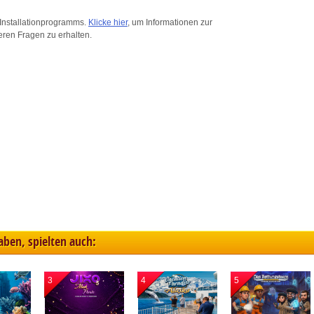
ink different devices
Installationprogramms.
Klicke hier
, um Informationen zur
eren Fragen zu erhalten.
dentify devices based on information transmitted automatically
ave and communicate privacy choices
w Purposes
haben, spielten auch:
3
4
5