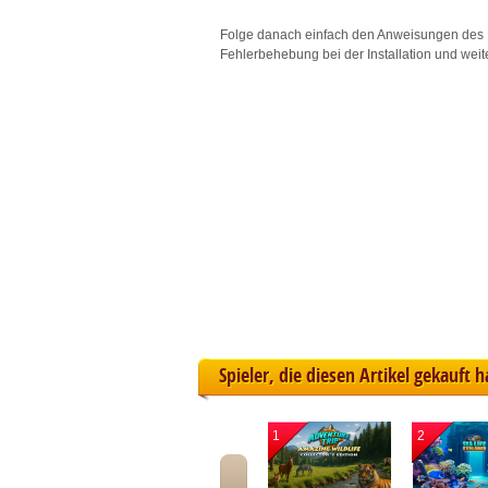
L
Folge danach einfach den Anweisungen des 
Fehlerbehebung bei der Installation und weit
I
S
Sho
Spieler, die diesen Artikel gekauft 
1
2