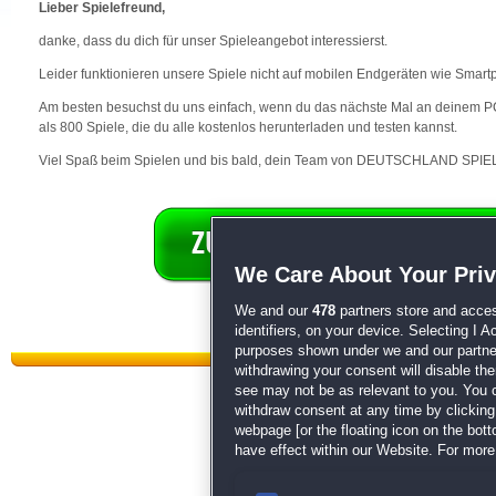
Lieber Spielefreund,
danke, dass du dich für unser Spieleangebot interessierst.
Leider funktionieren unsere Spiele nicht auf mobilen Endgeräten wie Smart
Am besten besuchst du uns einfach, wenn du das nächste Mal an deinem PC 
als 800 Spiele, die du alle kostenlos herunterladen und testen kannst.
Viel Spaß beim Spielen und bis bald, dein Team von DEUTSCHLAND SPIEL
We Care About Your Pri
We and our
478
partners store and acces
identifiers, on your device. Selecting I 
purposes shown under we and our partners
withdrawing your consent will disable th
see may not be as relevant to you. You 
withdraw consent at any time by clickin
webpage [or the floating icon on the botto
have effect within our Website. For more 
Datenschutz
|
AGB
|
Impressum
Sp