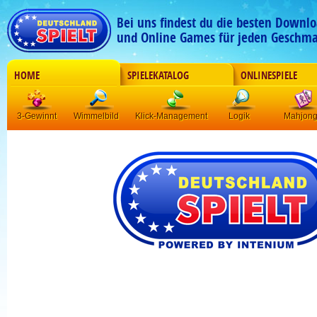
Bei uns findest du die besten Downlo
und Online Games für jeden Geschma
HOME
SPIELEKATALOG
ONLINESPIELE
3-Gewinnt
Wimmelbild
Klick-Management
Logik
Mahjon