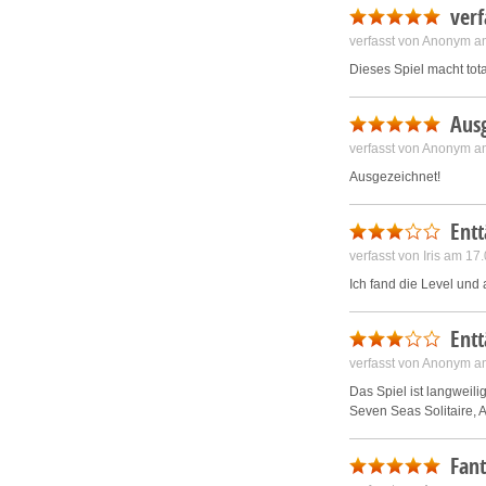
verf
verfasst von Anonym a
Dieses Spiel macht to
Ausg
verfasst von Anonym a
Ausgezeichnet!
Ent
verfasst von Iris am 1
Ich fand die Level und 
Ent
verfasst von Anonym a
Das Spiel ist langweili
Seven Seas Solitaire, 
Fant