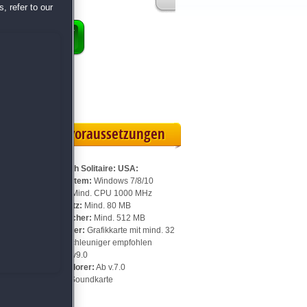
, refer to our
ENKORB
ollversion
eilskarte
Systemvoraussetzungen
Für Chefkoch Solitaire: USA:
Betriebssystem:
Windows 7/8/10
Prozessor:
Mind. CPU 1000 MHz
Speicherplatz:
Mind. 80 MB
e
Arbeitsspeicher:
Mind. 512 MB
Videospeicher:
Grafikkarte mit mind. 32
MB, 3D-Beschleuniger empfohlen
DirectX:
Ab v9.0
Internet Explorer:
Ab v.7.0
Sonstiges:
Soundkarte