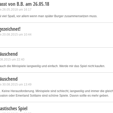
asst von B.B. am 26.05.18
m 26.05.2018 um 16:17
tal viel Spaß, vor allem wenn man später Burger zusammensetzen muss.
ezeichnet!
m 20.08.2015 um 10:44
täuschend
7.08.2015 um 22:40
auch die Minispiele langweilig und einfach. Werde mir das Spiel nicht kaufen.
täuschend
m 30.08.2015 um 13:49
g. Keine Herausforderung. Minispiele sind schlecht, langweilig und immer die gleic
Avalon oder Emerland Solitaire sind schöne Spiele. Davon sollte es mehr geben.
astisches Spiel