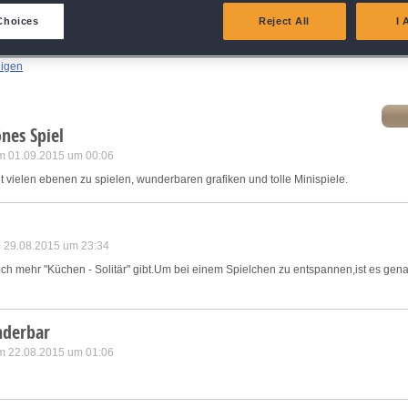
eliver and present advertising and content
Choices
Reject All
I 
atch and combine data from other data sources
eigen
ink different devices
nes Spiel
dentify devices based on information transmitted automatically
m 01.09.2015 um 00:06
mit vielen ebenen zu spielen, wunderbaren grafiken und tolle Minispiele.
ave and communicate privacy choices
w Purposes
m 29.08.2015 um 23:34
h mehr "Küchen - Solitär" gibt.Um bei einem Spielchen zu entspannen,ist es genau 
derbar
m 22.08.2015 um 01:06