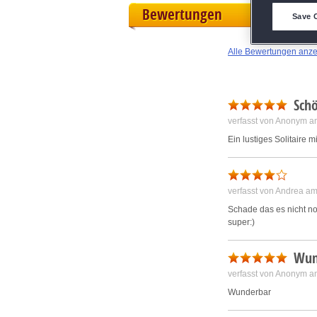
Bewertungen
D
Save 
M
Alle Bewertungen anz
L
Schö
I
verfasst von Anonym a
Ein lustiges Solitaire 
S
Sho
verfasst von Andrea a
Schade das es nicht noc
super:)
Wun
verfasst von Anonym a
Wunderbar