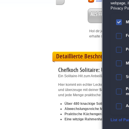
Video anschauen
webpage, if
Privacy Pol
ALS FREISPIEL EIN
M
Hol dir jetzt deine
Vorteil
F
erhalte sofort bis zu 15 Fr
P
Detaillierte Beschreibung
M
Chefkoch Solitaire: USA
Ein Solitaire-Hit zum Anbeißen!
S
Hier kommt ein echter Leckerbissen für
Solit
P
und überzeuge mit deiner
Solitaire
-Kunst au
m
und jede Menge praktische Küchenextras, mit
Über 480 knackige Solitaire-Levels in 
A
Abwechslungsreiche Minispiele für no
Praktische Küchengerätschaften zum So
Eine witzige Rahmenhandlung im TV-Ko
E
List of Pa