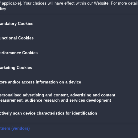
 applicable]. Your choices will have effect within our Website. For more details
icy.
LÖSEN
GRATIS DOWNLOADEN
IN DEN WAR
andatory Cookies
9,99 €
skarte
und
Lade dir das Spiel jetzt herunter und
für die V
unctional Cookies
eispiele!
teste es 60 Minuten lang kostenlos!
5,89 €
mit der
Vort
erformance Cookies
arketing Cookies
tore and/or access information on a device
aire
-Gourmets! Die USA stehen dir offen: Spiele tolle Restaurants in 48 Staaten frei
ersonalised advertising and content, advertising and content
ch die anspruchsvollsten Kunden. Als besondere Beilage gibt es spaßige Minispiel
easurement, audience research and services development
 denen du noch die knackigsten Highscores schaffst!
48 Staaten
ctively scan device characteristics for identification
ch mehr Spaß
litaire-Einsatz
chshow-Stil
nsure security, prevent and detect fraud, and fix errors
rtners (vendors)