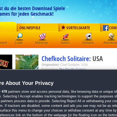
est du die besten Download Spiele
ames für jeden Geschmack!
G
ONLINESPIELE
VORTEILSKARTE
COM
ement
Logik
Mahjong
Action
Solitaire
Abenteue
Chefkoch Solitaire:
USA
Originaltitel:
Chef Solitaire: USA
Entwickler:
The Revills Games
von
24 Mitgliedern
e About Your Privacy
Solitaire
| Größe: 55.7 MB
r
478
partners store and access personal data, like browsing data or unique ide
e. Selecting I Accept enables tracking technologies to support the purposes 
Über 480 knackige Solitaire-Levels in 48 Staaten
partners process data to provide. Selecting Reject All or withdrawing your con
Abwechslungsreiche Minispiele für noch mehr S
em. If trackers are disabled, some content and ads you see may not be as rel
Praktische Küchengerätschaften zum Solitaire-E
surface this menu to change your choices or withdraw consent at any time by 
Eine witzige Rahmenhandlung im TV-Kochshow-S
erences link on the bottom of the webpage [or the floating icon on the bottom