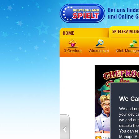
Bei uns find
und Online G
SPIELEKATALO
HOME
3-Gewinnt
Wimmelbild
Klick-Manag
We Car
We and ou
your devic
we and our 
disable th
You can re
Manage Pref