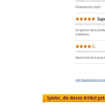
verfasst von Anonym a
Fantastisches Spiel
Supe
verfasst von Anonym a
Ich genoss diese Solita
empfehlen.
verfasst von Anonym a
Macht echt viel Laune-
Alle Bewertungen anz
Spieler, die diesen Artikel ge