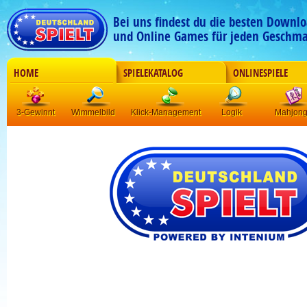
Bei uns findest du die besten Downlo
und Online Games für jeden Geschma
HOME
SPIELEKATALOG
ONLINESPIELE
3-Gewinnt
Wimmelbild
Klick-Management
Logik
Mahjon