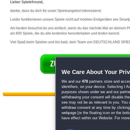
Lieber Spielefreund,
danke, dass du dich für unser Spieleangebot interessierst.
Leider funktionieren unsere Spiele nicht auf mobilen Endgeräten wie Smart
Am besten besuchst du uns einfach, wenn du das nächste Mal an deinem PC 
als 800 Spiele, die du alle kostenlos herunterladen und testen kannst.
Viel Spaß beim Spielen und bis bald, dein Team von DEUTSCHLAND SPIEL
We Care About Your Pri
We and our
478
partners store and acces
identifiers, on your device. Selecting I 
purposes shown under we and our partners
withdrawing your consent will disable th
see may not be as relevant to you. You 
withdraw consent at any time by clickin
webpage [or the floating icon on the botto
have effect within our Website. For more 
Datenschutz
|
AGB
|
Impressum
Sp