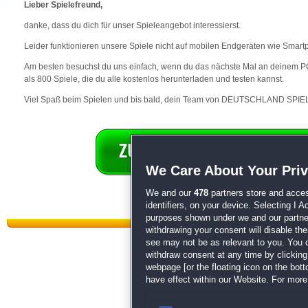
Lieber Spielefreund,
danke, dass du dich für unser Spieleangebot interessierst.
Leider funktionieren unsere Spiele nicht auf mobilen Endgeräten wie Smart
Am besten besuchst du uns einfach, wenn du das nächste Mal an deinem PC 
als 800 Spiele, die du alle kostenlos herunterladen und testen kannst.
Viel Spaß beim Spielen und bis bald, dein Team von DEUTSCHLAND SPIEL
We Care About Your Pri
We and our
478
partners store and acces
identifiers, on your device. Selecting I 
purposes shown under we and our partners
withdrawing your consent will disable th
see may not be as relevant to you. You 
withdraw consent at any time by clickin
webpage [or the floating icon on the botto
have effect within our Website. For more 
Datenschutz
|
AGB
|
Impressum
Sp