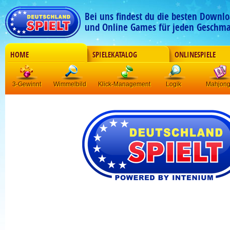
Bei uns findest du die besten Downlo
und Online Games für jeden Geschma
HOME
SPIELEKATALOG
ONLINESPIELE
3-Gewinnt
Wimmelbild
Klick-Management
Logik
Mahjon