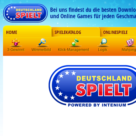
Bei uns findest du die besten Downlo
und Online Games für jeden Geschma
HOME
SPIELEKATALOG
ONLINESPIELE
3-Gewinnt
Wimmelbild
Klick-Management
Logik
Mahjon