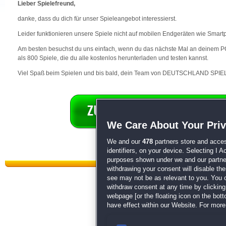
Lieber Spielefreund,
danke, dass du dich für unser Spieleangebot interessierst.
Leider funktionieren unsere Spiele nicht auf mobilen Endgeräten wie Smart
Am besten besuchst du uns einfach, wenn du das nächste Mal an deinem PC 
als 800 Spiele, die du alle kostenlos herunterladen und testen kannst.
Viel Spaß beim Spielen und bis bald, dein Team von DEUTSCHLAND SPIEL
We Care About Your Pri
We and our
478
partners store and acces
identifiers, on your device. Selecting I 
purposes shown under we and our partners
withdrawing your consent will disable th
see may not be as relevant to you. You 
withdraw consent at any time by clickin
webpage [or the floating icon on the botto
have effect within our Website. For more 
Datenschutz
|
AGB
|
Impressum
Sp