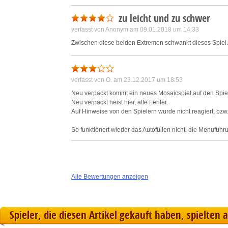
zu leicht und zu schwer
verfasst von Anonym am 09.01.2018 um 14:33
Zwischen diese beiden Extremen schwankt dieses Spiel.
verfasst von O. am 23.12.2017 um 18:53
Neu verpackt kommt ein neues Mosaicspiel auf den Spiel
Neu verpackt heist hier, alte Fehler.
Auf Hinweise von den Spielern wurde nicht reagiert, bzw.
So funktionert wieder das Autofüllen nicht, die Menuführu
Viele Nonogramme lassen sich mit Logik nicht lösen, da h
Das Füllen der Reihen und Spalten, bzw. das Ausstreiche
möchte man einen Teil wegstreichen, also rechte Maustast
einmal Rechtsklick und schon erledigt :(, keine Gummiba
Alle Bewertungen anzeigen
Sonst gibt es aber schöne Levels, mit schönen Bildern.
Wischt man die Mankos weg, macht es riesen Spass.
Spieler, die diesen Artikel gekauft haben, spielten 
Mir persönlich hat das Spiel aufgrund des Handling und F
aber man kann ja selber 60 min. ausprobieren :)