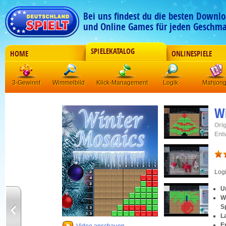
Bei uns findest du die besten Downlo
und Online Games für jeden Geschma
SPIELEKATALOG
HOME
ONLINESPIELE
3-Gewinnt
Wimmelbild
Klick-Management
Logik
Mahjon
Wi
Orig
Ent
Log
U
W
S
L
E