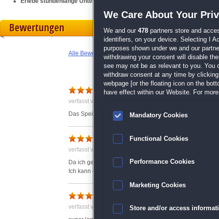
Erlebe stundenlange Unterhaltung für kalte Tage
We Care About Your Pri
Bewertungen
We and our
478
partners store and acces
identifiers, on your device. Selecting I 
purposes shown under we and our partners
Alle Bewertungen anzeigen
withdrawing your consent will disable th
see may not be as relevant to you. You 
withdraw consent at any time by clickin
webpage [or the floating icon on the botto
Sehr schönes Spiel
have effect within our Website. For more 
verfasst von Anonym am 23.12.2017 um 12:52
Das Speil hat ein gefällige Grafik und lässt sich wunder
Mandatory Cookies
Gefällt mir gut.
Functional Cookies
verfasst von Ingeborg am 23.12.2017 um 16:17
Performance Cookies
Da ich gerne Mosaics mit Farben spiele, ist das ein Muß 
Ich kann es weiter empfehlen, ein netter Zeitvertreib und
Marketing Cookies
verfasst von Anonym am 06.01.2018 um 16:14
Store and/or access informat