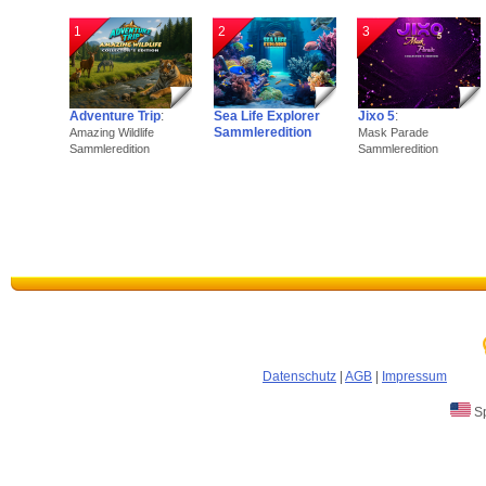
mfg
1
2
3
O.P.
Adventure Trip
:
Sea Life Explorer
Jixo 5
:
Sammleredition
Amazing Wildlife
Mask Parade
Sammleredition
Sammleredition
Datenschutz
|
AGB
|
Impressum
Sp