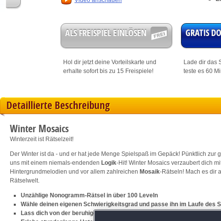
Video anschauen
ALS FREISPIEL EINLÖSEN
GRATIS 
Hol dir jetzt deine
Vorteilskarte
und
Lade dir das S
erhalte sofort bis zu 15 Freispiele!
teste es 60 M
Detaillierte Beschreibung
Winter Mosaics
Winterzeit ist Rätselzeit!
Der Winter ist da - und er hat jede Menge Spielspaß im Gepäck! Pünktlich zur 
uns mit einem niemals-endenden
Logik
-Hit! Winter Mosaics verzaubert dich m
Hintergrundmelodien und vor allem zahlreichen
Mosaik
-Rätseln! Mach es dir 
Rätselwelt.
Unzählige Nonogramm-Rätsel in über 100 Leveln
Wähle deinen eigenen Schwierigkeitsgrad und passe ihn im Laufe des S
Lass dich von der beruhigenden Musik davontragen