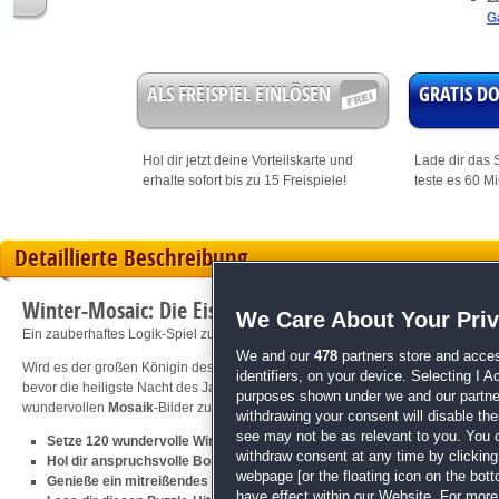
G
ALS FREISPIEL EINLÖSEN
GRATIS 
Hol dir jetzt deine
Vorteilskarte
und
Lade dir das S
erhalte sofort bis zu 15 Freispiele!
teste es 60 M
Detaillierte Beschreibung
Winter-Mosaic: Die Eiskönigin
We Care About Your Pri
Ein zauberhaftes Logik-Spiel zum Dahinschmelzen!
We and our
478
partners store and acces
Wird es der großen Königin des Frostlandes gelingen, ihr magisches Amulett z
identifiers, on your device. Selecting I 
bevor die heiligste Nacht des Jahres anbricht? Oder werden die Eisherzen für 
purposes shown under we and our partners
wundervollen
Mosaik
-Bilder zusammen und erlebe den Zauber einer unverges
withdrawing your consent will disable th
see may not be as relevant to you. You 
Setze 120 wundervolle Winter-Mosaike zusammen
withdraw consent at any time by clickin
Hol dir anspruchsvolle Bonusziele und Trophäen
webpage [or the floating icon on the botto
Genieße ein mitreißendes Spielprinzip und wunderbar entspannende Mu
have effect within our Website. For more 