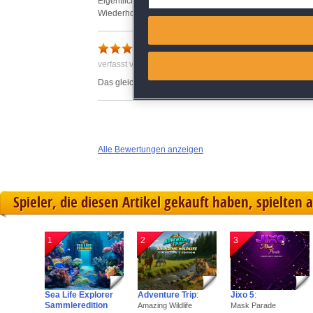
Eigentlich ein super Spiel, aber leider zur Hälfte
Wiederholung des letzten Mosaic Spiels.
Match and combine data from
Link different devices
verfasst von Anonym am 07.02.2015 um 17:00
Das gleiche Prinzip wie Mosaic Galore, nur andere Bild
Identify devices based on inf
Save and communicate priva
Alle Bewertungen anzeigen
Spieler, die diesen Artikel gekauft haben, spielten 
1
2
3
Sea Life Explorer
Adventure Trip
:
Jixo 5
:
Sammleredition
Amazing Wildlife
Mask Parade