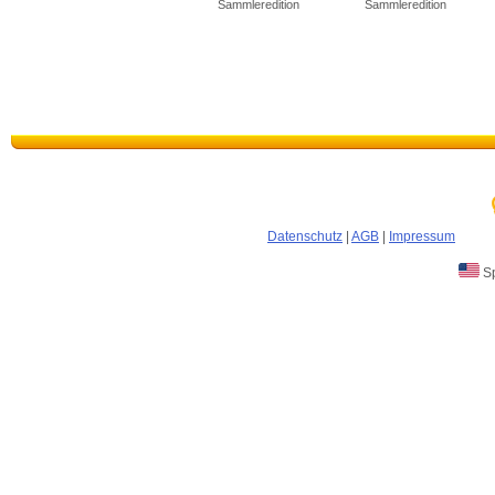
Sammleredition
Sammleredition
Datenschutz
|
AGB
|
Impressum
Sp