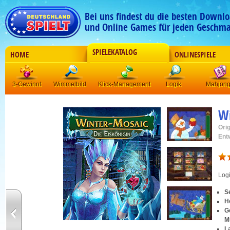
Bei uns findest du die besten Downlo
und Online Games für jeden Geschma
SPIELEKATALOG
HOME
ONLINESPIELE
3-Gewinnt
Wimmelbild
Klick-Management
Logik
Mahjon
Wi
Orig
Ent
Log
S
H
G
M
L