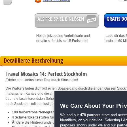
Video anschauen
ALS FREISPIEL EINLÖSEN
GRATIS 
Hol dir jetzt deine
Vorteilskarte
und
Lade dir das S
erhalte sofort bis zu 15 Freispiele!
teste es 60 M
Detaillierte Beschreibung
Travel Mosaics 14: Perfect Stockholm
Erlebe eine fantastische Tour durch Stockholm!
Die Walkers laden dich auf einen Spaziergang durch die engen Gassen Stockho
malerischen Kanäle und die charakteristische Architektur zu genießen. Die belie
über die faszinierendsten Sehenswürdigkeiten der schwedischen Hauptstadt e
nach Stockholm mit den lustigen Walkers!
We Care About Your Pri
100 farbenfrohe Nonogramme plus 40 zusätzliche Rätsel
We and our
478
partners store and acces
4 Schwierigkeitsstufen für jeden Spielstil
identifiers, on your device. Selecting I 
Ändere die Hintergründe und die Kacheln ganz nach deinem Geschmac
purposes shown under we and our partners