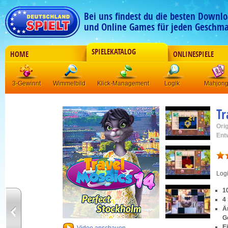
Bei uns findest du die besten Downlo
und Online Games für jeden Geschma
SPIELEKATALOG
HOME
ONLINESPIELE
3-Gewinnt
Wimmelbild
Klick-Management
Logik
Mahjon
Tr
Orig
Ent
Log
1
4 
Ä
G
E