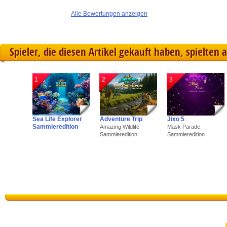
Alle Bewertungen anzeigen
Spieler, die diesen Artikel gekauft haben, spielten 
1
2
3
Sea Life Explorer
Adventure Trip
:
Jixo 5
:
Sammleredition
Amazing Wildlife
Mask Parade
Sammleredition
Sammleredition