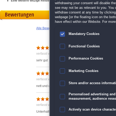
Eine weitere witzige Reise der Walkers in der
Travel Mosaics
-Reihe
withdrawing your consent will disable th
see may not be as relevant to you. You 
withdraw consent at any time by clickin
Bewertungen
webpage [or the floating icon on the botto
have effect within our Website. For more 
Alle Bewertungen anzeigen
Mandatory Cookies
Functional Cookies
verfasst von Anonym am 17.02.2021 um 20:02
Performance Cookies
sehr gut
Marketing Cookies
wie immer von dieser Serie.
verfasst von Helmut am 03.05.2021 um 10:46
Store and/or access informat
nett und unterhaltsam
Personalised advertising and
Nicht Schlecht
measurement, audience resea
verfasst von Anonym am 14.02.2021 um 12:48
Actively scan device character
Unterhaltsames Spiel