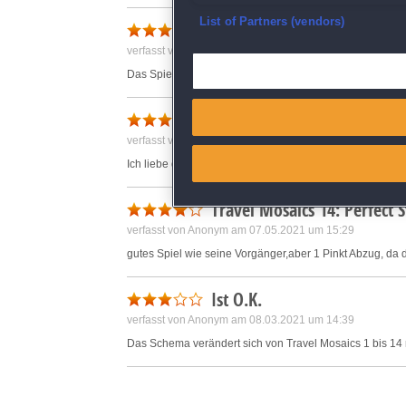
Ensure security, prevent and d
List of Partners (vendors)
Einfach aber gut
verfasst von Anonym am 17.02.2021 um 12:58
Deliver and present advertisi
Das Spiel hält meinen Kopf fit auch wenn die ersten Leve
Match and combine data from
Schönes Spiel
verfasst von Ingeborg am 21.02.2021 um 16:33
Link different devices
Ich liebe dabei die Zwischenspiele, nur das Memoryspiel 
Identify devices based on inf
Travel Mosaics 14: Perfect
verfasst von Anonym am 07.05.2021 um 15:29
Save and communicate priva
gutes Spiel wie seine Vorgänger,aber 1 Pinkt Abzug, da d
Ist O.K.
verfasst von Anonym am 08.03.2021 um 14:39
Das Schema verändert sich von Travel Mosaics 1 bis 14 