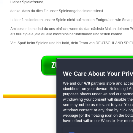
Lieber Spielefreund,
danke, dass du dich für unser Spieleangebot interessierst.
Leider funktionieren unsere Spiele nicht auf mobilen Endgeräten wie Smart
Am besten besuchst du uns einfach, wenn du das nächste Mal an deinem PC 
als 800 Spiele, die du alle kostenlos herunterladen und testen kannst.
Viel Spaß beim Spielen und bis bald, dein Team von DEUTSCHLAND SPIEL
We Care About Your Pri
We and our
478
partners store and acces
identifiers, on your device. Selecting I 
purposes shown under we and our partners
withdrawing your consent will disable th
see may not be as relevant to you. You 
withdraw consent at any time by clickin
webpage [or the floating icon on the botto
have effect within our Website. For more 
Datenschutz
|
AGB
|
Impressum
Sp