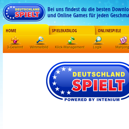
Bei uns findest du die besten Downlo
und Online Games für jeden Geschma
HOME
SPIELEKATALOG
ONLINESPIELE
3-Gewinnt
Wimmelbild
Klick-Management
Logik
Mahjon