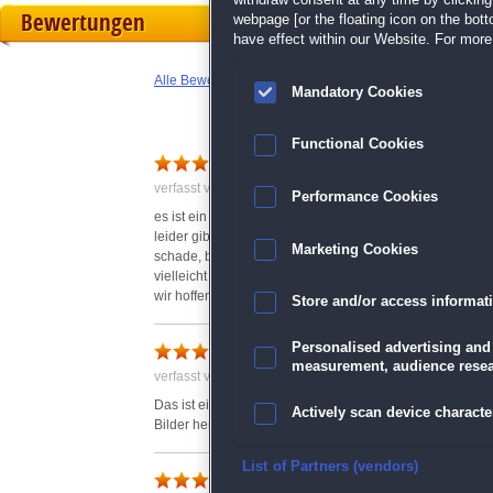
withdraw consent at any time by clickin
Bewertungen
webpage [or the floating icon on the botto
have effect within our Website. For more 
Alle Bewertungen anzeigen
Mandatory Cookies
Functional Cookies
Super Puzzle
verfasst von Anonym am 13.02.2017 um 10:51
Performance Cookies
es ist ein richtig gutes Puzzle
leider gibt es viel zu wenig neue Puzzle
Marketing Cookies
schade, bitte öfter Neue einstellen
vielleicht auch mal abstrakte Bilder
wir hoffen weiter
Store and/or access informat
Puzzle
Personalised advertising and
measurement, audience resea
verfasst von Anonym am 17.02.2017 um 13:21
Das ist ein wunderbares Spiel mit schönen Motiven und vo
Actively scan device character
Bilder herzustellen. Danke!
Ensure security, prevent and d
List of Partners (vendors)
puzzle