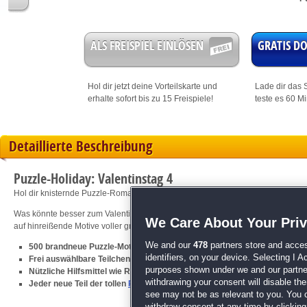
ALS FREISPIEL EINLÖSEN
GRATIS 
Hol dir jetzt deine
Vorteilskarte
und
Lade dir das S
erhalte sofort bis zu 15 Freispiele!
teste es 60 M
Detaillierte Beschreibung
Puzzle-Holiday: Valentinstag 4
Hol dir knisternde Puzzle-Romantik nach Hause!
Was könnte besser zum Valentinstag passen als ein neuer Teil der "Puzzle-
We Care About Your Pri
auf hinreißende Motive voller großer Gefühle trifft, dann lässt die Romantik nich
We and our
478
partners store and acces
500 brandneue Puzzle-Motive für Romantiker
identifiers, on your device. Selecting I 
Frei auswählbare Teilchenzahl und -form
purposes shown under we and our partners
Nützliche Hilfsmittel wie Randanzeiger, Ablage und Lupe
withdrawing your consent will disable th
Jeder neue Teil der tollen
Puzzle Holiday
-Reihe lässt die Herzen von P
see may not be as relevant to you. You 