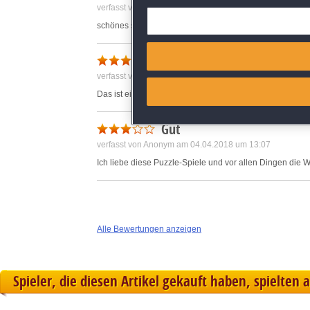
verfasst von Anonym am 12.02.2017 um 16:33
Deliver and present advertisi
schönes spiel
Match and combine data from
Puzzle Holliday
verfasst von Anonym am 18.02.2017 um 12:15
Link different devices
Das ist ein sehr nettes Spiel. Einmal etwas anderes
Identify devices based on inf
Gut
verfasst von Anonym am 04.04.2018 um 13:07
Save and communicate priva
Ich liebe diese Puzzle-Spiele und vor allen Dingen die
Alle Bewertungen anzeigen
Spieler, die diesen Artikel gekauft haben, spielten 