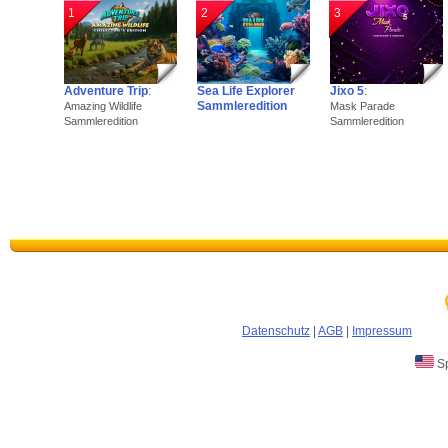
1
2
3
Adventure Trip
:
Sea Life Explorer
Jixo 5
:
Sammleredition
Amazing Wildlife
Mask Parade
Sammleredition
Sammleredition
Datenschutz
|
AGB
|
Impressum
Sp