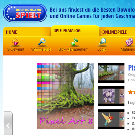
Bei uns findest du die besten Downlo
und Online Games für jeden Geschma
SPIELEKATALOG
HOME
ONLINESPIELE
3-Gewinnt
Wimmelbild
Klick-Management
Logik
Mahjon
Pi
Orig
Ent
Log
80
E
D
A