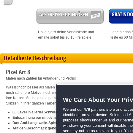
ALS FREISPIEL EINLÖSEN
GRATIS 
Hol dir jetzt deine
Vorteilskarte
und
Lade dir das S
erhalte sofort bis zu 15 Freispiele!
teste es 60 M
Detaillierte Beschreibung
Pixel Art 8
Malen nach Zahlen für Anfänger und Profis!
Was ist noch besser als Malen nach Zahlen? Genau, Pixel Art! Die erfolgreich
noch schönere Motive, noch mehr Abwechslung. Egal, ob du blutiger Anfänger o
ihre Kosten! Suche dir die passenden Motive aus, fülle die entsprechenden Zah
We Care About Your Pri
Skizzen in ihrer ganzen Farbenpracht erblühen! Bei diesem
Logik
-Kracher verg
We and our
478
partners store and acces
80 Level in allerlei Schwierigkeitsstufen
identifiers, on your device. Selecting I 
Entspannung pur mit dem exklusiven Soundtrack
purposes shown under we and our partners
Das Anti-Langeweile-Spiel für Jedermann
withdrawing your consent will disable th
Auf den Geschmack gekommen? Weiter geht's mit
Pixel Art 7
see may not be as relevant to you. You 