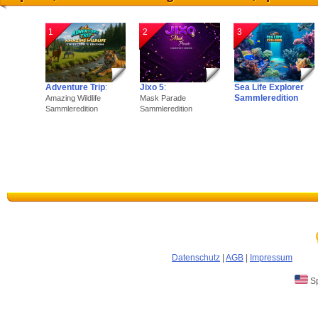
1
2
3
Adventure Trip
:
Jixo 5
:
Sea Life Explorer
Sammleredition
Amazing Wildlife
Mask Parade
Sammleredition
Sammleredition
Datenschutz
|
AGB
|
Impressum
Sp