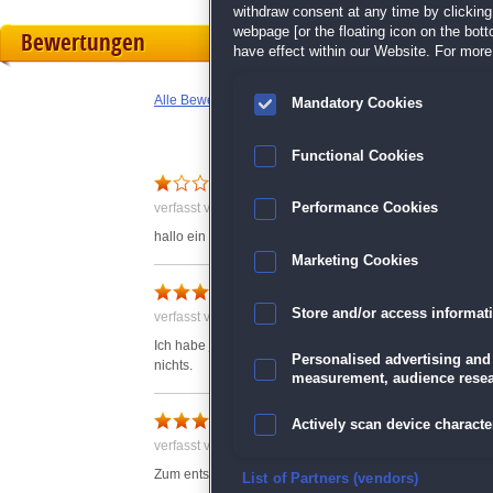
withdraw consent at any time by clickin
webpage [or the floating icon on the botto
Bewertungen
have effect within our Website. For more 
Alle Bewertungen anzeigen
Mandatory Cookies
Functional Cookies
pixel8
verfasst von Anonym am 26.09.2020 um 11:48
Performance Cookies
hallo ein super spiel
Marketing Cookies
Macht süchtig
Store and/or access informat
verfasst von Ingeborg am 09.04.2021 um 13:32
Ich habe jetzt schon einige Ausgaben durchgespielt und f
Personalised advertising and
nichts.
measurement, audience resea
Macht Spass, aber
Actively scan device character
verfasst von O. am 26.07.2020 um 19:01
Zum entspannen ein schönes Spiel, aber!
Ensure security, prevent and d
List of Partners (vendors)