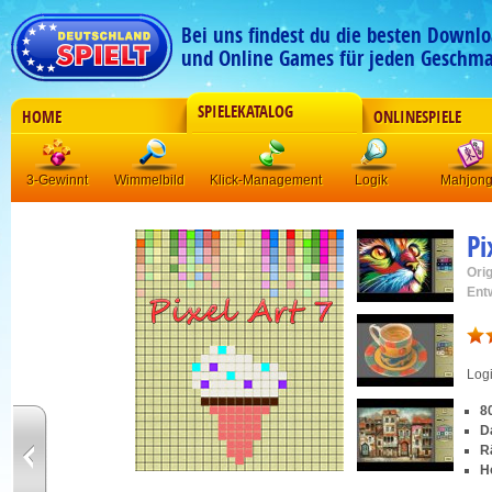
Bei uns findest du die besten Downlo
und Online Games für jeden Geschma
SPIELEKATALOG
HOME
ONLINESPIELE
3-Gewinnt
Wimmelbild
Klick-Management
Logik
Mahjon
Pi
Orig
Ent
Log
8
D
R
H