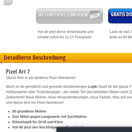
ALS FREISPIEL EINLÖSEN
GRATIS 
Hol dir jetzt deine
Vorteilskarte
und
Lade dir das S
erhalte sofort bis zu 15 Freispiele!
teste es 60 M
Detaillierte Beschreibung
Pixel Art 7
Stürze dich in ein weiteres Pixel-Abenteuer!
Mach es dir gemütlich und genieße stundenlangen
Logik
-Spaß für die ganze Fa
Hobbyspieler oder Trophäenjäger - der siebte Teil des beliebten Malen-nach-Zahl
Zeitvertreib! Neue Motive, neue Herausforderungen, neue Farben. Was will m
und stürze dich ins Pixel-Abenteuer!
80 grandiose Motive
Das Mittel gegen Langeweile mit Suchtfaktor
Rätselspaß für Groß und Klein
Hol dir jetzt den Nachfolger von
Pixel Art 6