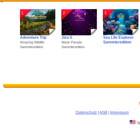
1
2
3
Adventure Trip
:
Jixo 5
:
Sea Life Explorer
Sammleredition
Amazing Wildlife
Mask Parade
Sammleredition
Sammleredition
Datenschutz
|
AGB
|
Impressum
Sp