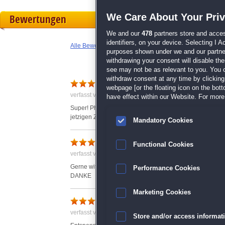
We Care About Your Pri
Bewertungen
We and our
478
partners store and acces
identifiers, on your device. Selecting I 
Alle Bewertungen anzeigen
purposes shown under we and our partners
withdrawing your consent will disable th
see may not be as relevant to you. You 
withdraw consent at any time by clickin
Phänomenal!!!
webpage [or the floating icon on the botto
verfasst von Anonym am 09.04.2020 um 02:59
have effect within our Website. For more 
Super! Phantastisch! Schöne, große Bilder mit vielen Far
jetzigen Zeit. Ich bin restlos begeistert. Bei weitem die 
Mandatory Cookies
Pixel Art 7
Functional Cookies
verfasst von Anonym am 15.04.2020 um 14:12
Gerne witer spielen
Performance Cookies
DANKE
Marketing Cookies
pixel art 77
verfasst von Anonym am 18.04.2020 um 15:14
Store and/or access informat