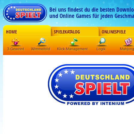
Bei uns findest du die besten Downlo
und Online Games für jeden Geschma
HOME
SPIELEKATALOG
ONLINESPIELE
3-Gewinnt
Wimmelbild
Klick-Management
Logik
Mahjon