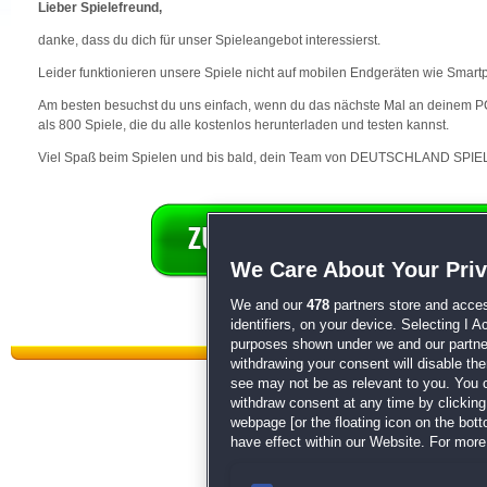
Lieber Spielefreund,
danke, dass du dich für unser Spieleangebot interessierst.
Leider funktionieren unsere Spiele nicht auf mobilen Endgeräten wie Smart
Am besten besuchst du uns einfach, wenn du das nächste Mal an deinem PC 
als 800 Spiele, die du alle kostenlos herunterladen und testen kannst.
Viel Spaß beim Spielen und bis bald, dein Team von DEUTSCHLAND SPIEL
We Care About Your Pri
We and our
478
partners store and acces
identifiers, on your device. Selecting I 
purposes shown under we and our partners
withdrawing your consent will disable th
see may not be as relevant to you. You 
withdraw consent at any time by clickin
webpage [or the floating icon on the botto
have effect within our Website. For more 
Datenschutz
|
AGB
|
Impressum
Sp