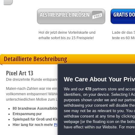
ALS FREISPIEL EINLÖSEN
GRATIS 
Hol dir jetzt deine
Vorteilskarte
und
Lade dir das S
erhalte sofort bis zu 15 Freispiele!
teste es 60 M
Detaillierte Beschreibung
Pixel Art 13
We Care About Your Pri
Die dreizehnte Runde entspannender Malen-nach-Zahlen-Rätsel!
Malen-nach-Zahlen war nie einfacher! Alle benötigten Farben sind schon entha
We and our
478
partners store and acces
vollkommen entspannen! Wähle aus einer großen Zahl von brandneuen Pixel-B
identifiers, on your device. Selecting I 
unterschiedlichen Motive zum Leben zu erwecken!
purposes shown under we and our partners
withdrawing your consent will disable th
80 brandneue Ausmalbilder
see may not be as relevant to you. You 
Entspannung pur
withdraw consent at any time by clickin
Spielspaß für Groß und Klein
webpage [or the floating icon on the botto
Hier lang für noch mehr
Pixel Art
have effect within our Website. For more 