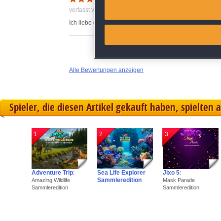
Match and combine data from
verfasst von Anonym am 31.07.2021 um 23:19
Ich liebe diese Spiele und habe bereits alle 13 gespielt
Link different devices
Identify devices based on inf
Alle Bewertungen anzeigen
Save and communicate priva
Spieler, die diesen Artikel gekauft haben, spielten 
1
2
3
Adventure Trip
:
Sea Life Explorer
Jixo 5
:
Sammleredition
Amazing Wildlife
Mask Parade
Sammleredition
Sammleredition