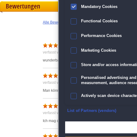
Bewertungen
Mandatory Cookies
Functional Cookies
Alle Bewertungen anzeigen
Performance Cookies
pixel art 13
Marketing Cookies
verfasst von Anonym am 11.06.2021 um 09:24
wunderbar,wieder ein neues PIXEL-spiel!!ich finde diese 
Store and/or access informat
Pixelart13
Personalised advertising and
verfasst von Anonym am 15.10.2021 um 15:04
measurement, audience resea
Man könnte manche Bilder mit schöneren Farben malen 
Actively scan device character
Entspannung pur
Ensure security, prevent and d
List of Partners (vendors)
verfasst von Ingeborg am 20.05.2021 um 16:02
Ich mag dieses Pixeln inzwischen total. Probierts aus.
Deliver and present advertisi
Super Spiel