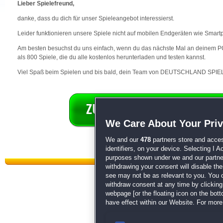
Lieber Spielefreund,
danke, dass du dich für unser Spieleangebot interessierst.
Leider funktionieren unsere Spiele nicht auf mobilen Endgeräten wie Smart
Am besten besuchst du uns einfach, wenn du das nächste Mal an deinem PC 
als 800 Spiele, die du alle kostenlos herunterladen und testen kannst.
Viel Spaß beim Spielen und bis bald, dein Team von DEUTSCHLAND SPIEL
We Care About Your Pri
We and our
478
partners store and acces
identifiers, on your device. Selecting I 
purposes shown under we and our partners
withdrawing your consent will disable th
see may not be as relevant to you. You 
withdraw consent at any time by clickin
webpage [or the floating icon on the botto
have effect within our Website. For more 
Datenschutz
|
AGB
|
Impressum
Sp