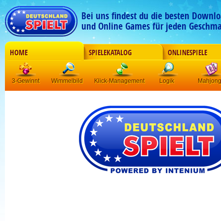
Bei uns findest du die besten Downlo
und Online Games für jeden Geschma
HOME
SPIELEKATALOG
ONLINESPIELE
3-Gewinnt
Wimmelbild
Klick-Management
Logik
Mahjon