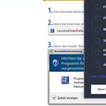
1.
F
Der Download startet automatisch und w
P
2.
Wenn der Download abgeschlossen ist, kl
M
S
3.
Wenn das Fenster "Benutzerkontensteuerun
P
m
A
E
List of Pa
D
Save 
M