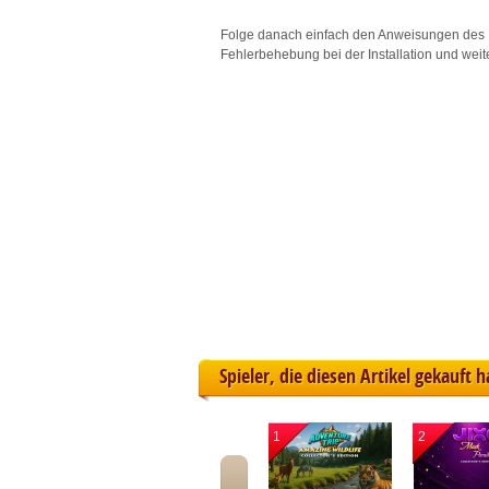
L
Folge danach einfach den Anweisungen des 
Fehlerbehebung bei der Installation und weit
I
S
Sho
Spieler, die diesen Artikel gekauft 
1
2