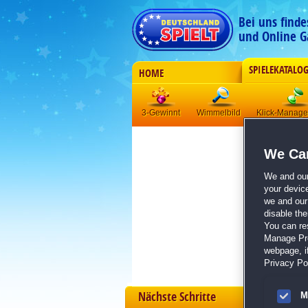
Bei uns find
und Online G
SPIELEKATALO
HOME
3-Gewinnt
Wimmelbild
Klick-Manag
We Car
We and ou
your devic
we and our 
disable th
You can re
Manage Pref
webpage, if
Privacy Pol
Nächste Schritte
M