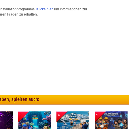
ink different devices
Installationprogramms.
Klicke hier
, um Informationen zur
eren Fragen zu erhalten.
dentify devices based on information transmitted automatically
ave and communicate privacy choices
w Purposes
haben, spielten auch:
3
4
5