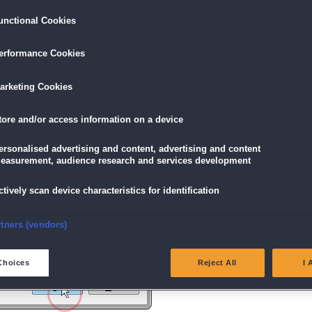
unctional Cookies
ird am unteren Rand des Browserfensters angezeigt.
erformance Cookies
icke einfach auf die Datei.
arketing Cookies
tore and/or access information on a device
g" angezeigt wird, klicke auf "Ja" (Bei Windows Vista "Fortsetzen").
ersonalised advertising and content, advertising and content
easurement, audience research and services development
ctively scan device characteristics for identification
nsure security, prevent and detect fraud, and fix errors
rtners (vendors)
eliver and present advertising and content
Choices
Reject All
I 
atch and combine data from other data sources