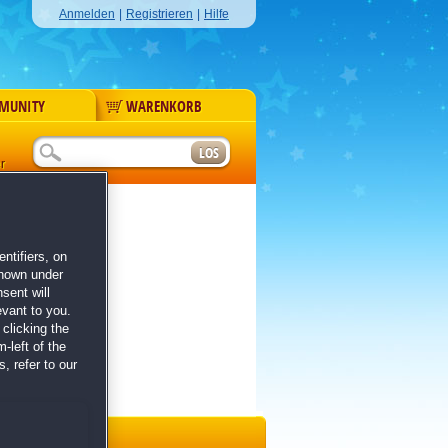
Anmelden
|
Registrieren
|
Hilfe
MUNITY
WARENKORB
r
ntifiers, on
shown under
sent will
evant to you.
clicking the
-left of the
, refer to our