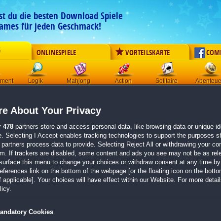
est du die besten Download Spiele
ames für jeden Geschmack!
G
ONLINESPIELE
VORTEILSKARTE
COM
ement
Logik
Mahjong
Action
Solitaire
Abenteue
Der Download wird automatisch gestartet für:
e About Your Privacy
Modern Art 15
Größe 219.5 MB
r
478
partners store and access personal data, like browsing data or unique ide
e. Selecting I Accept enables tracking technologies to support the purposes 
Einen Moment bitte, dein Spiel wird in
5 Sekunden
bereitgestellt...
partners process data to provide. Selecting Reject All or withdrawing your con
em. If trackers are disabled, some content and ads you see may not be as rel
surface this menu to change your choices or withdraw consent at any time by 
Falls der Download nicht automatisch startet,
klicke bitte hier
.
erences link on the bottom of the webpage [or the floating icon on the bottom
 applicable]. Your choices will have effect within our Website. For more details
Zurück zur Gamepage
icy.
andatory Cookies