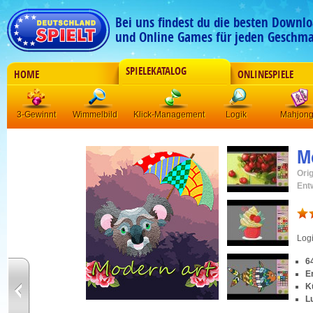
Bei uns findest du die besten Downlo
und Online Games für jeden Geschma
SPIELEKATALOG
HOME
ONLINESPIELE
3-Gewinnt
Wimmelbild
Klick-Management
Logik
Mahjon
M
Orig
Ent
Log
6
E
K
L