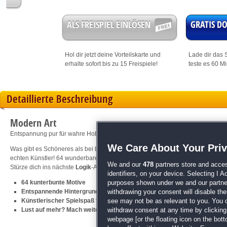
ALS FREISPIEL EINLÖSEN
GRATIS 
Hol dir jetzt deine
Vorteilskarte
und
Lade dir das S
erhalte sofort bis zu 15 Freispiele!
teste es 60 M
Detaillierte Beschreibung
Modern Art
Entspannung pur für wahre Hobby-Künstler!
We Care About Your Pri
Was gibt es Schöneres als bei beruhigender Musik und kreativer Beschäftigun
echten Künstler! 64 wunderbare Motive, unendlich viele Zahlenfelder, die es zu
We and our
478
partners store and acces
Stürze dich ins nächste
Logik
-Abenteuer und werde zum König des Malen-nac
identifiers, on your device. Selecting I 
64 kunterbunte Motive
purposes shown under we and our partners
Entspannende Hintergrundmusik
withdrawing your consent will disable th
Künstlerischer Spielspaß für die ganze Familie
see may not be as relevant to you. You 
Lust auf mehr? Mach weiter mit
Polygon Art
withdraw consent at any time by clickin
webpage [or the floating icon on the botto