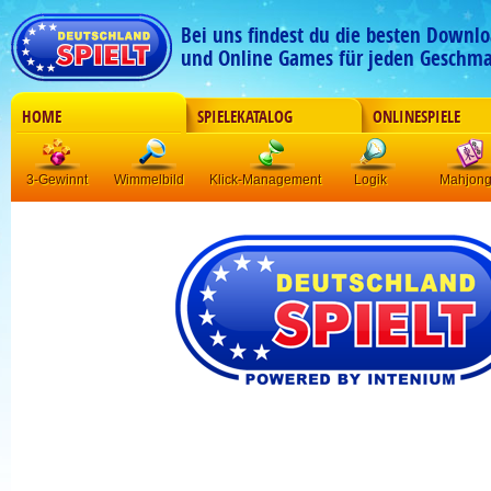
Bei uns findest du die besten Downlo
und Online Games für jeden Geschma
HOME
SPIELEKATALOG
ONLINESPIELE
3-Gewinnt
Wimmelbild
Klick-Management
Logik
Mahjon