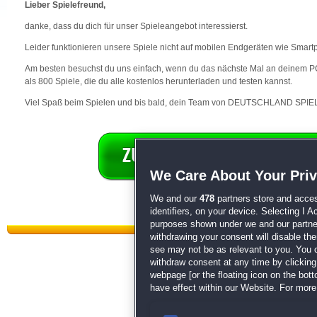
Lieber Spielefreund,
danke, dass du dich für unser Spieleangebot interessierst.
Leider funktionieren unsere Spiele nicht auf mobilen Endgeräten wie Smart
Am besten besuchst du uns einfach, wenn du das nächste Mal an deinem PC 
als 800 Spiele, die du alle kostenlos herunterladen und testen kannst.
Viel Spaß beim Spielen und bis bald, dein Team von DEUTSCHLAND SPIEL
We Care About Your Pri
We and our
478
partners store and acces
identifiers, on your device. Selecting I 
purposes shown under we and our partners
withdrawing your consent will disable th
see may not be as relevant to you. You 
withdraw consent at any time by clickin
webpage [or the floating icon on the botto
have effect within our Website. For more 
Datenschutz
|
AGB
|
Impressum
Sp