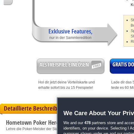
K
S
B
Exklusive Features,
S
S
nur in der Sammleredition
R
ALS FREISPIEL EINLÖSEN
GRATIS 
Hol dir jetzt deine
Vorteilskarte
und
Lade dir das S
erhalte sofort bis zu 15 Freispiele!
teste es 60 M
Detaillierte Beschreibung
We Care About Your Pri
Hometown Poker Hero Sammleredition
We and our
478
partners store and acces
identifiers, on your device. Selecting I 
Lehre die Poker-Meister der Stadt das Fürchten!
purposes shown under we and our partners