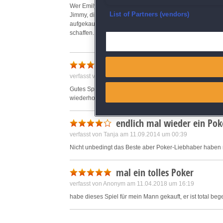
Wer Emily aus der Delicious-Serie kennt, wird ein Dejá-
Ensure security, prevent and d
List of Partners (vendors)
Jimmy, die hier die "tragenden Rolle" spielen. In Shipsb
aufgekauft und die Menschen verlieren ihre Arbeit und ih
schaffen.
Deliver and present advertisi
11 Stadtteile hat Shipsburgh und in jedem Viertel gibt e
Verfügung, in einem finden die Pokerspiele statt. Die Ru
Match and combine data from
Guter Zeitvertreib
dritten Platz zu erreichen, denn Platz 1-3 werden mit ei
verfasst von Anonym am 15.05.2021 um 18:47
Stadtviertels aufzukaufen und natürlich die Einsätze für 
Link different devices
tägliches Einkommen bringen, auch dann, wenn du das Vie
Gutes Spiel aber zu langsam. Selbst wenn man beim Kar
gegen den Pokerboss spielen, nur du und er (oder sie).
wiederholen.
Viertel, verlierst du, musst du erneut gegen den Boss ant
Identify devices based on inf
endlich mal wieder ein Pok
Wenn einer der Mitspieler während des Spieles wegen di
einem Buch eingetragen, das du jederzeit einsehen kanns
Save and communicate priva
verfasst von Tanja am 11.09.2014 um 00:39
schlechten Blatt verhalten und kannst deine Gegner dami
Nicht unbedingt das Beste aber Poker-Liebhaber haben
werden die Einsätze und auch das Spiel wird härter, was 
Risiko. Wer Delicious gespielt hat oder spielt, wird sehr 
dass die freundliche Oma oder die liebenswerte Touristin
mal ein tolles Poker
andere, die wir aus Delicious als ungeduldige Kunden ke
verfasst von Anonym am 11.04.2018 um 16:19
geben.
habe dieses Spiel für mein Mann gekauft, er ist total bege
Das Spiel ist eine gelungene Mischung aus den Grafiken
dem beliebten Vorgänger von Youda Games, Governor Pok
Pokerspieler (im Hobbybereich natürlich) werden sich h