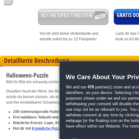
ALS FREISPIEL EINLÖSEN
GRATIS 
Hol dir jetzt deine
Vorteilskarte
und
Lade dir das S
erhalte sofort bis zu 15 Freispiele!
teste es 60 M
Detaillierte Beschreibung
Halloween-Puzzle
We Care About Your Pri
Bild für Bild ein schaurig-schöner Puzzlespaß!
We and our
478
partner(s) store and acc
Draußen heult der Wind, die Blätter rascheln und du legst drinnen bei flack
identifiers, on your device. Selecting I 
würde da besser passen, als ein schauriges Halloween-Motiv? "Halloween-Puzz
purposes shown under we and our partners
und frei einstellbaren Schwierigkeitsgraden stundenlangen Puzzlespaß!
withdrawing your consent will disable th
see may not be as relevant to you. You 
100 stimmungsvolle Halloween-Motive
withdraw consent at any time by clickin
Frei wählbare Teilzahl und -form
webpage [or the floating icon on the botto
Nützliche Extras: Lupe, Ablage, Randanzeige und viele mehr
have effect within our Website. For more 
Hol dir mit
Königliche Puzzle 2
noch mehr königlichen Puzzlespaß!