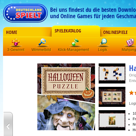
Bei uns findest du die besten Downlo
und Online Games für jeden Geschma
SPIELEKATALOG
HOME
ONLINESPIELE
3-Gewinnt
Wimmelbild
Klick-Management
Logik
Mahjon
Ha
Orig
Ent
Log
1
F
N
H