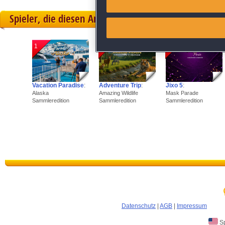
Spieler, die diesen Artikel gekauft haben, spielten 
Link different devices
Identify devices based on inf
1
2
3
Save and communicate priva
Vacation Paradise
:
Adventure Trip
:
Jixo 5
:
Alaska
Amazing Wildlife
Mask Parade
Sammleredition
Sammleredition
Sammleredition
Datenschutz
|
AGB
|
Impressum
Sp