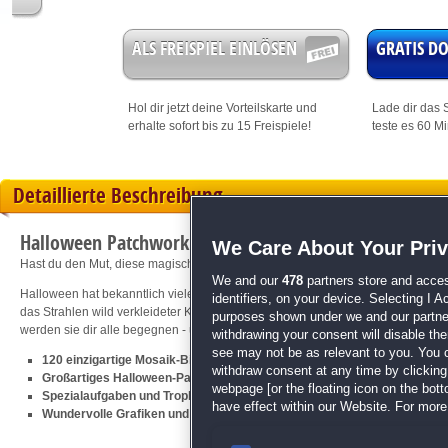
ALS FREISPIEL EINLÖSEN
GRATIS 
Hol dir jetzt deine
Vorteilskarte
und
Lade dir das S
erhalte sofort bis zu 15 Freispiele!
teste es 60 M
Detaillierte Beschreibung
Halloween Patchwork: Trick or Treat!
We Care About Your Pri
Hast du den Mut, diese magischen Mosaik-Bilder zu lösen?
We and our
478
partners store and acces
Halloween hat bekanntlich viele Gesichter: grinsende Kürbisse, hässliche He
identifiers, on your device. Selecting I 
das Strahlen wild verkleideter Kinder. In den kunterbunten
Mosaik
-Bilderrätse
purposes shown under we and our partners
werden sie dir alle begegnen - und noch viel mehr tolle Halloween-Motive!
withdrawing your consent will disable th
see may not be as relevant to you. You 
120 einzigartige Mosaik-Bilderrätsel
withdraw consent at any time by clickin
Großartiges Halloween-Party-Feeling
webpage [or the floating icon on the botto
Spezialaufgaben und Trophäen für echte Könner
have effect within our Website. For more 
Wundervolle Grafiken und stimmungsvolle Musik