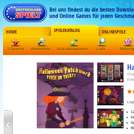
Bei uns findest du die besten Downlo
und Online Games für jeden Geschma
SPIELEKATALOG
HOME
ONLINESPIELE
3-Gewinnt
Wimmelbild
Klick-Management
Logik
Mahjon
H
Orig
Ent
Log
1
G
S
W