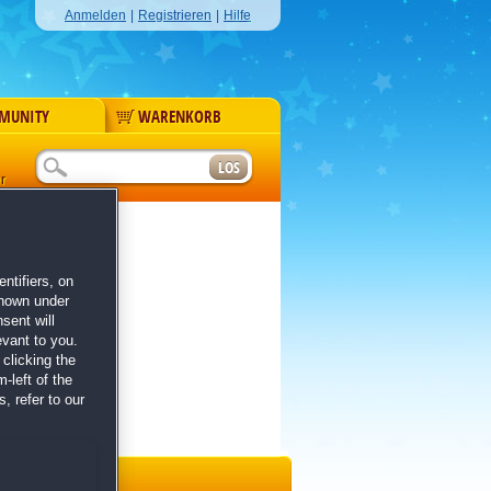
Anmelden
|
Registrieren
|
Hilfe
MUNITY
WARENKORB
r
ntifiers, on
shown under
sent will
evant to you.
clicking the
-left of the
, refer to our