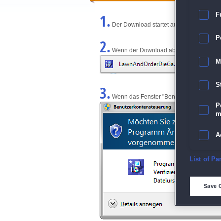
1.
F
Der Download startet automatisch und w
P
2.
Wenn der Download abgeschlossen ist, kl
M
S
3.
Wenn das Fenster "Benutzerkontensteuerun
P
m
A
E
List of Pa
D
Save 
M