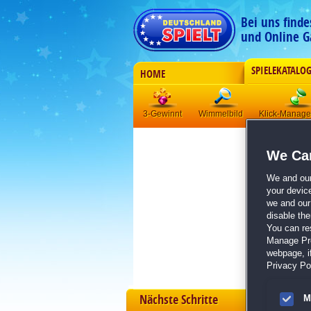
Bei uns find
und Online G
SPIELEKATALO
HOME
3-Gewinnt
Wimmelbild
Klick-Manag
We Car
We and ou
your devic
we and our 
disable th
You can re
Manage Pref
webpage, if
Privacy Pol
Nächste Schritte
M