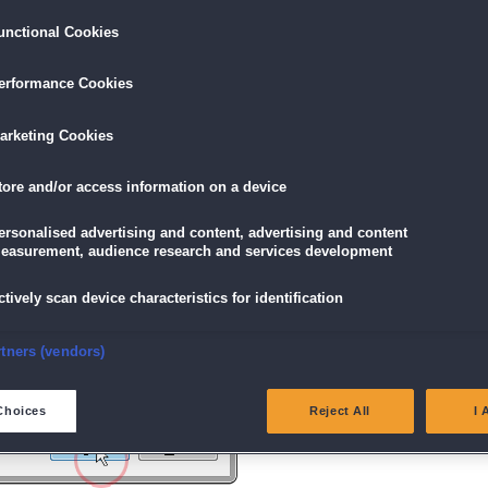
unctional Cookies
ird am unteren Rand des Browserfensters angezeigt.
erformance Cookies
icke einfach auf die Datei.
arketing Cookies
tore and/or access information on a device
g" angezeigt wird, klicke auf "Ja" (Bei Windows Vista "Fortsetzen").
ersonalised advertising and content, advertising and content
easurement, audience research and services development
ctively scan device characteristics for identification
nsure security, prevent and detect fraud, and fix errors
rtners (vendors)
eliver and present advertising and content
Choices
Reject All
I 
atch and combine data from other data sources