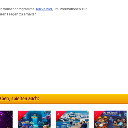
ink different devices
Installationprogramms.
Klicke hier
, um Informationen zur
eren Fragen zu erhalten.
dentify devices based on information transmitted automatically
ave and communicate privacy choices
w Purposes
haben, spielten auch:
3
4
5