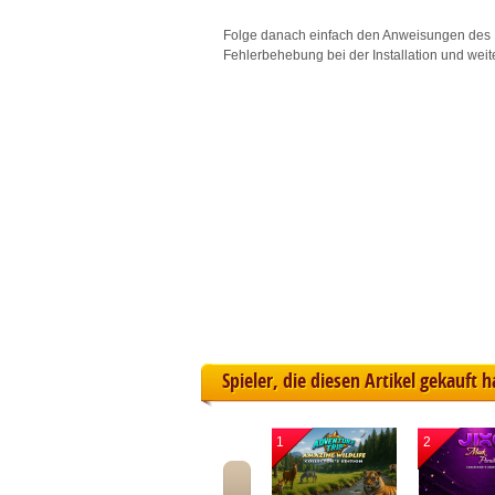
L
Folge danach einfach den Anweisungen des 
Fehlerbehebung bei der Installation und weit
I
S
Sho
Spieler, die diesen Artikel gekauft 
1
2