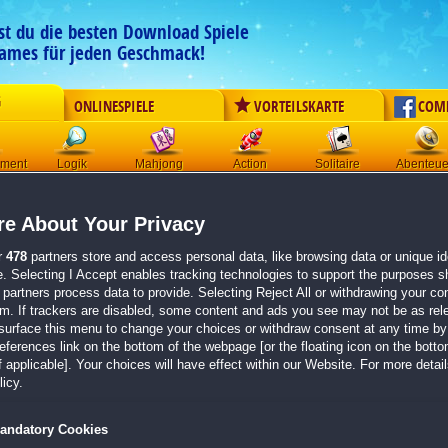
est du die besten Download Spiele
ames für jeden Geschmack!
G
ONLINESPIELE
VORTEILSKARTE
COM
ement
Logik
Mahjong
Action
Solitaire
Abenteue
Der Download wird automatisch gestartet für:
e About Your Privacy
Ferne Königreiche: Rätsel des Grauens
Größe 68.8 MB
r
478
partners store and access personal data, like browsing data or unique ide
e. Selecting I Accept enables tracking technologies to support the purposes 
Einen Moment bitte, dein Spiel wird in
5 Sekunden
bereitgestellt...
partners process data to provide. Selecting Reject All or withdrawing your con
em. If trackers are disabled, some content and ads you see may not be as rel
surface this menu to change your choices or withdraw consent at any time by 
Falls der Download nicht automatisch startet,
klicke bitte hier
.
erences link on the bottom of the webpage [or the floating icon on the bottom
 applicable]. Your choices will have effect within our Website. For more details
Zurück zur Gamepage
icy.
andatory Cookies