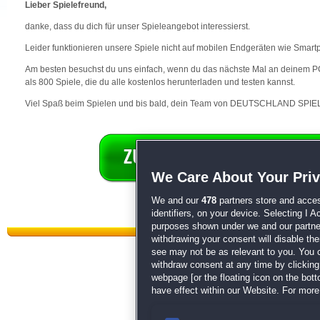
Lieber Spielefreund,
danke, dass du dich für unser Spieleangebot interessierst.
Leider funktionieren unsere Spiele nicht auf mobilen Endgeräten wie Smart
Am besten besuchst du uns einfach, wenn du das nächste Mal an deinem PC 
als 800 Spiele, die du alle kostenlos herunterladen und testen kannst.
Viel Spaß beim Spielen und bis bald, dein Team von DEUTSCHLAND SPIEL
We Care About Your Pri
We and our
478
partners store and acces
identifiers, on your device. Selecting I 
purposes shown under we and our partners
withdrawing your consent will disable th
see may not be as relevant to you. You 
withdraw consent at any time by clickin
webpage [or the floating icon on the botto
have effect within our Website. For more 
Datenschutz
|
AGB
|
Impressum
Sp