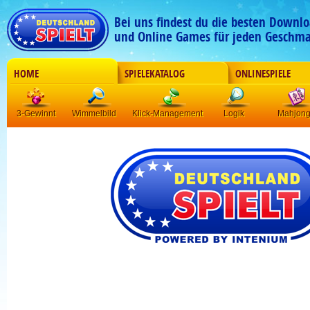
Bei uns findest du die besten Downlo
und Online Games für jeden Geschma
HOME
SPIELEKATALOG
ONLINESPIELE
3-Gewinnt
Wimmelbild
Klick-Management
Logik
Mahjon