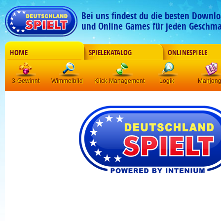
Bei uns findest du die besten Downlo
und Online Games für jeden Geschma
HOME
SPIELEKATALOG
ONLINESPIELE
3-Gewinnt
Wimmelbild
Klick-Management
Logik
Mahjon