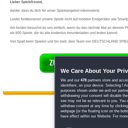
Lieber Spielefreund,
danke, dass du dich für unser Spieleangebot interessierst.
Leider funktionieren unsere Spiele nicht auf mobilen Endgeräten wie Smart
Am besten besuchst du uns einfach, wenn du das nächste Mal an deinem PC 
als 800 Spiele, die du alle kostenlos herunterladen und testen kannst.
Viel Spaß beim Spielen und bis bald, dein Team von DEUTSCHLAND SPIEL
We Care About Your Pri
We and our
478
partners store and acces
identifiers, on your device. Selecting I 
purposes shown under we and our partners
withdrawing your consent will disable th
see may not be as relevant to you. You 
withdraw consent at any time by clickin
webpage [or the floating icon on the botto
have effect within our Website. For more 
Datenschutz
|
AGB
|
Impressum
Sp