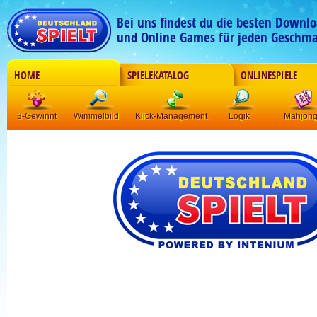
Bei uns findest du die besten Downlo
und Online Games für jeden Geschma
HOME
SPIELEKATALOG
ONLINESPIELE
3-Gewinnt
Wimmelbild
Klick-Management
Logik
Mahjon