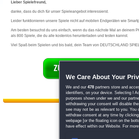
Lieber Spielefreund,
danke, dass du dich für unser Spieleangebot interessierst.
Leider funktionieren unsere Spiele nicht auf mobilen Endgeräten wie Smart
Am besten besuchst du uns einfach, wenn du das nächste Mal an deinem PC 
als 800 Spiele, die du alle kostenlos herunterladen und testen kannst.
Viel Spaß beim Spielen und bis bald, dein Team von DEUTSCHLAND SPIEL
We Care About Your Pri
We and our
478
partners store and acces
identifiers, on your device. Selecting I 
purposes shown under we and our partners
withdrawing your consent will disable th
see may not be as relevant to you. You 
withdraw consent at any time by clickin
webpage [or the floating icon on the botto
have effect within our Website. For more 
Datenschutz
|
AGB
|
Impressum
Sp